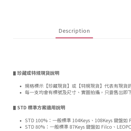
Description
珍藏或特規現貨說明
▋
規格標示【珍藏現貨】或【特規現貨】代表有現貨
每一支均會有標號及尺寸、實圖拍攝，只要售出即
STD 標準方案適用說明
▋
STD 100%：一般標準 104Keys、108Keys 鍵盤如 
STD 80%：一般標準 87Keys 鍵盤如 Filco、LEOP