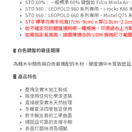
STD 60%：一般標準 60% 鍵盤如 Filco Minila A
STD 980：LEOPOLD 980 系列專用、i-rocks K8
STD 660：LEOPOLD 660 系列專用、Mistel Q7
STD 標準方案手托寬(7cm~9cm) x 厚(1.8cm~2.
如不確定您的鍵盤適用哪一種規格，可透過右上方
如需指定長寬高，請選擇適合的 UDM 規格尺寸
白色鍵盤的最佳選擇
▋
為楓木中顏色與白色最適配的木材，硬度適中木質致密且
▋
產品特色
整塊全實木加工製成
無使用任何化學漆塗裝
直接感受實木天然紋理
冬暖夏涼四季皆宜使用
對手腕友善的工學曲面
穩固且可靠的支撐手腕
表面打磨絲滑及細膩