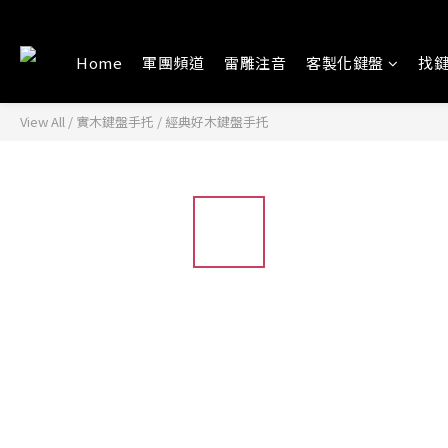
Home
軍團頻道
雷雕注音
客製化鍵盤
找
View All
/
實木鍵盤手托
/
經典好木鍵盤手托