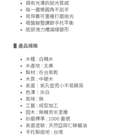
俱有光澤的拋光質感
每一邊導圓角不刮手
易保養可重複打磨拋光
吸盤腳墊調節手托平衡
底部洩力槽減緩變形
▋
產品規格
木種 : 白楓木
木產地 : 北美
製材 : 在台氣乾
木質 : 中硬木
表面：氣孔密而小不易顯見
色澤：米白
氣味 : 無
工藝 : 成型加工
固木 : 無機奈米塗層
砂磨標準 : 1000 番號
表面塗裝 : 天然亞麻仁蜂蠟油
手托製造地 : 台灣