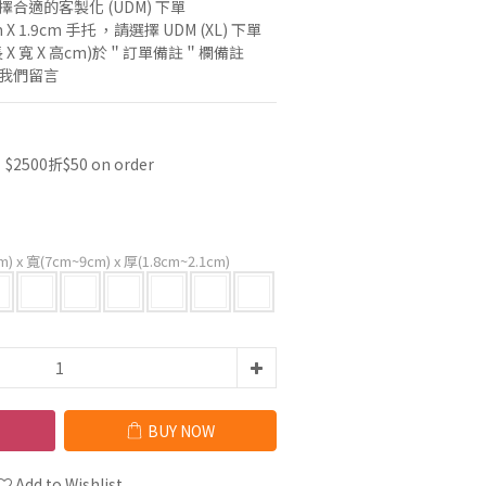
合適的客製化 (UDM) 下單
m X 1.9cm 手托 ，請選擇 UDM (XL) 下單
 X 寬 X 高cm)於＂訂單備註＂欄備註
絡我們留言
500折$50 on order
m) x 寬(7cm~9cm) x 厚(1.8cm~2.1cm)
BUY NOW
Add to Wishlist