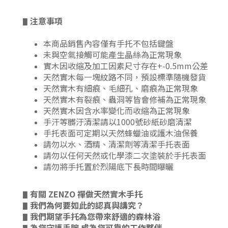
注意事項
▋
本商品銷售內容僅有手托不包括鍵盤
未與空氣接觸可能產生晶絲為正常現象
實木因收縮及加工因素尺寸存在+-0.5mm公差
天然實木每一塊紋路不同，預設標準隨機發貨
天然實木有細痕、毛細孔、磨痕為正常現象
天然實木有裂痕、蟲洞等皆會修補為正常現象
天然實木因含水率變化而收縮為正常現象
手汗等髒汙清潔請以1000號砂紙砂磨清潔
手托表面可定期以天然蜂蠟油或護木油保養
請勿以水、酒精、清潔劑等清潔手托表面
請勿以任何天然或化學漆二次塗裝於手托表面
請勿將手托置於烈陽底下長時間曝曬
有關 ZENZO 禪做天然實木手托
▋
我們為何要如此的認真與講究？
▋
我們期望手托為您帶來舒適的森林浴
▋
為您守護手腕 成為您可靠的工作夥伴