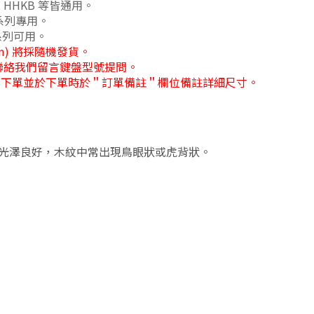
ir、HHKB 等皆通用。
6 系列專用。
5 系列可用。
1cm) 將採隨機發貨。
聯絡我們留言鍵盤型號提問。
範圍下單並於下單時於＂訂單備註＂欄位備註詳細尺寸。
光澤良好，木紋中常出現鳥眼狀或虎背狀。