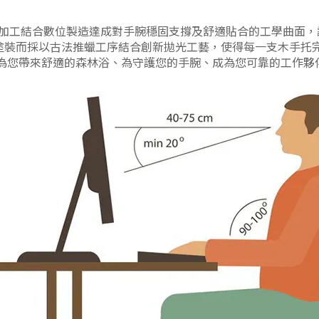
加工結合數位製造達成對手腕穩固支撐及舒適貼合的工學曲面，
漆塗裝而採以古法推蠟工序結合創新拋光工藝，使得每一支木手托
手托為您帶來舒適的森林浴、為守護您的手腕、成為您可靠的工作