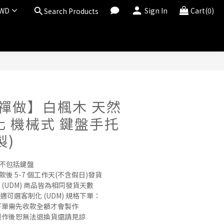
WD
Sign In
Cart(0)
Search Products
BUY NOW
® 禪做】白楓木 天然
化 機械式 鍵盤手托
製)
托不包括鍵盤
後 5-7 個工作天(不含假日)發貨 
製化 (UDM) 商品皆為相同發貨天數
不合適可選客制化 (UDM) 規格下單：
規格下單需先收款全額才會製作
開始製作後恕無法退換貨還請見諒