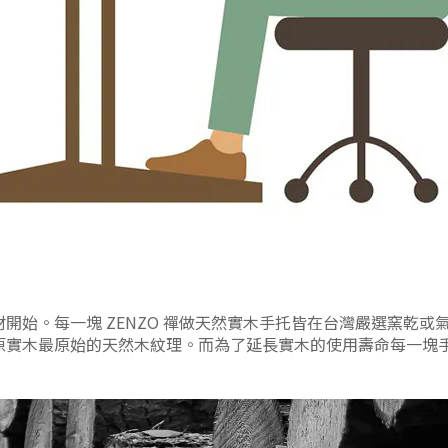
選材開始。每一塊 ZENZO 禪做天然實木手托皆在台灣嚴選窯乾
以還原實木最原始的天然木紋理。而為了延長實木的使用壽命每一