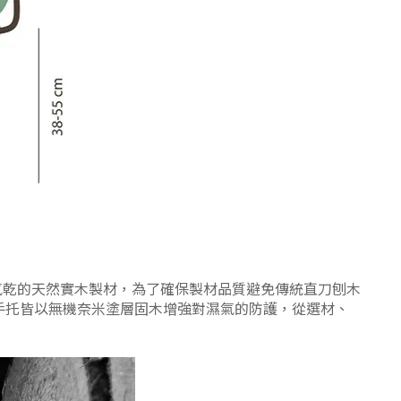
或氣乾的天然實木製材，為了確保製材品質避免傳統直刀刨木
塊手托皆以無機奈米塗層固木增強對濕氣的防護，從選材、