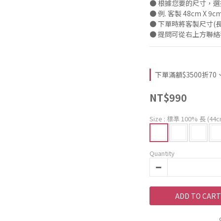
● 根據您要的尺寸，選擇
● 例. 客製 48cm X 9c
● 下單時將客製尺寸(長
● 提問可從右上方聯
下單滿額$3500折70、$2
NT$990
Size
: 標準 100% 長 (44c
Quantity
ADD TO CART