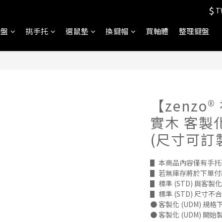
$
T
鍵盤
挑手托
選鼠墊
換鍵帽
買軸體
整理鍵盤
【zenzo
實木 客製
(尺寸可訂
▋ 本商品內容僅有手
▋ 若無庫存將於下單付款
▋ 標準 (STD) 與客
▋ 標準 (STD) 尺寸
● 客製化 (UDM) 
● 客製化 (UDM) 