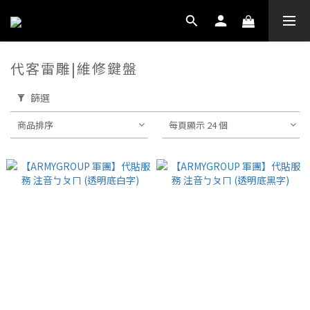
代客雷雕|維修鍵盤
篩選
商品排序
每頁顯示 24 個