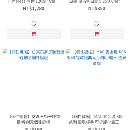
Timeless 時鐘 120鍵 仿金屬
白機 復古空白鍵 6.25U Cherry
PBT 主題鍵帽
高度鍵帽 造型鍵帽
NT$1,280
NT$350
【個性鍵帽】仿真石獅子雕塑
【個性鍵帽】MAC 麥金塔 K05
鍵帽 創意個性鍵帽
系列 致敬經典 可拆卸小霸王 透
光鍵帽
NT$190
NT$270