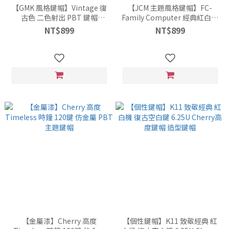
【GMK 風格鍵帽】Vintage 復
【JCM 主題風格鍵帽】FC-
古色 二色射出 PBT 鍵帽
Family Computer 經典紅白機
Cherry高度 163鍵
熱昇華 PBT 鍵帽 Cherry高度
NT$899
NT$899
143鍵
【金屬漆】Cherry 高度
【個性鍵帽】K11 致敬經典 紅