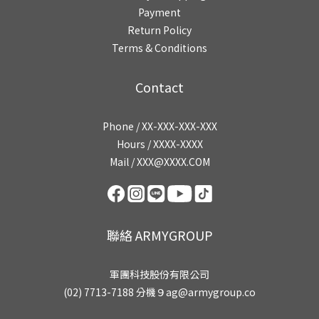
Payment
Return Policy
Terms & Conditions
Contact
Phone / XX-XXX-XXX-XXX
Hours / XXXX-XXXX
Mail / XXX@XXXX.COM
聯絡 ARMYGROUP
軍團科技股份有限公司
(02) 7713-7188 分機９ag@armygroup.co