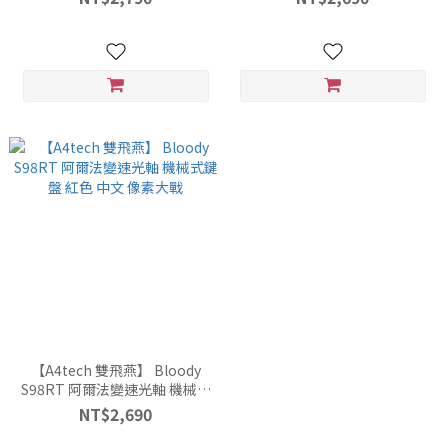
【A4tech 雙飛燕】 Bloody
S98RT 阿爾法變速光軸 機械式
鍵盤 紅色 中文 像素大戰
NT$2,690