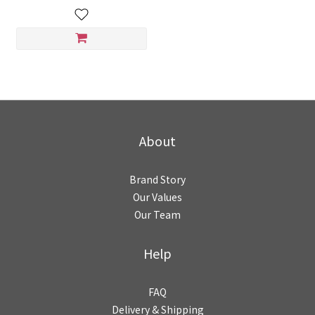
About
Brand Story
Our Values
Our Team
Help
FAQ
Delivery & Shipping