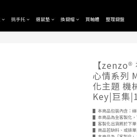
盤
挑手托
選鼠墊
換鍵帽
買軸體
整理鍵盤
【zenzo®
心情系列 
化主題 機
Key|巨集|
▋ 本商品包裝內含：線材
▋ 本商品為全客製化
▋ 客製化出貨將於下單付
▋ 商品若缺料、或排
▋ 本商品為「客製化