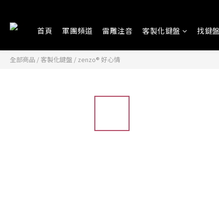
首頁
軍團頻道
雷雕注音
客製化鍵盤
找鍵
全部商品
/
客製化鍵盤
/
zenzo® 好心情