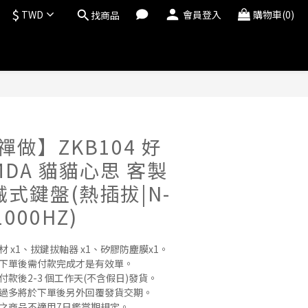
$
TWD
會員登入
購物車(0)
找商品
立即購買
 禪做】ZKB104 好
MDA 貓貓心思 客製
械式鍵盤(熱插拔|N-
1000HZ)
 x1、拔鍵拔軸器 x1、矽膠防塵膜x1。
，下單後需付款完成才是有效單。
款後2-3 個工作天(不含假日)發貨。
單過多將於下單後另外回覆發貨交期。
」之商品不適用7日鑑賞期規定。