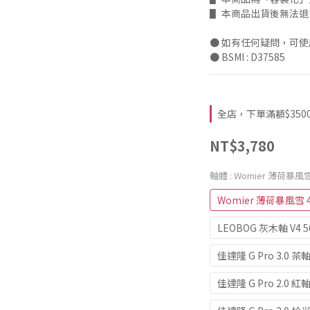
▋ 本商品出貨後無法
● 如有任何疑問，可
● BSMI : D37585
全店，下單滿額$3500折
NT$3,780
軸體
: Womier 薄荷暴風雪
Womier 薄荷暴風雪 4
LEOBOG 灰木軸 V4 
佳達隆 G Pro 3.0 茶
佳達隆 G Pro 2.0 紅