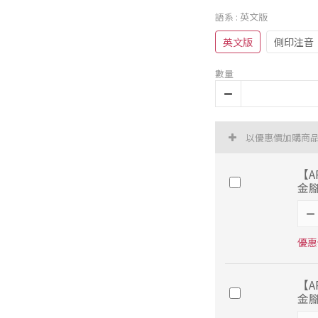
語系
: 英文版
英文版
側印注音
數量
以優惠價加購商
【A
金腳
優惠價
【A
金腳