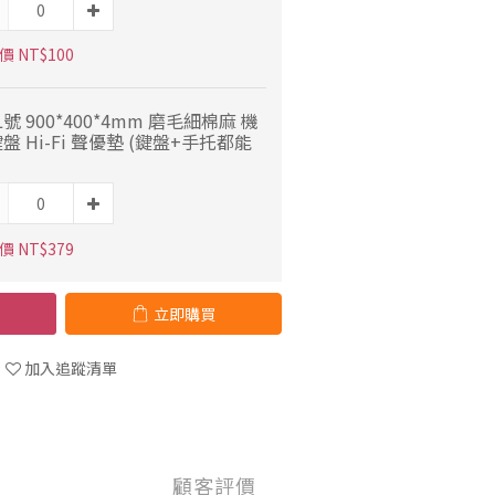
 NT$100
XL號 900*400*4mm 磨毛細棉麻 機
盤 Hi-Fi 聲優墊 (鍵盤+手托都能
 NT$379
立即購買
加入追蹤清單
顧客評價