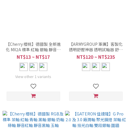
【Cherry 櫻桃】德國製 全新進
【ARMYGROUP 軍團】客製化
化 MX2A 標準 紅軸 銀軸 靜音紅
透明舒壓神器 透明試軸器 舒壓
軸
器 酥鴨小物 酥鴨器 多軸可搭
NT$13 ~ NT$17
NT$120 ~ NT$235
View other 1 variants