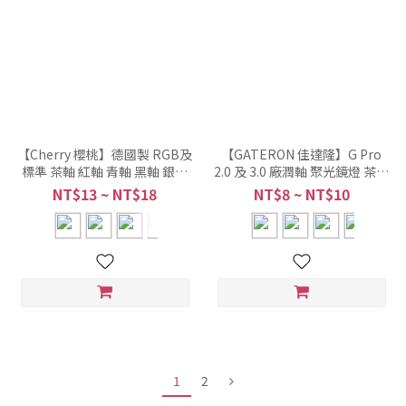
【Cherry 櫻桃】德國製 RGB及
【GATERON 佳達隆】G Pro
標準 茶軸 紅軸 青軸 黑軸 銀軸
2.0 及 3.0 廠潤軸 聚光鏡燈 茶軸
奶軸 綠軸 靜音紅軸 靜音黑軸 玉
紅軸 拾光白軸 雙段銀軸 圍牆
NT$13 ~ NT$18
NT$8 ~ NT$10
軸
1
2