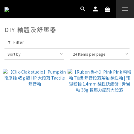
DIY 軸體及舒壓器
Filter
Sort by
24 Items per page