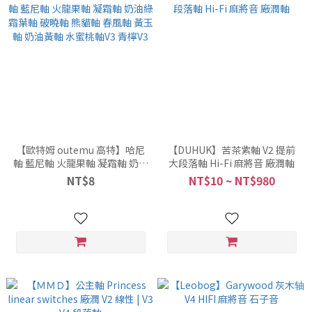
【歐特姆 outemu 高特】哈尼
【DUHUK】苦茶紫軸 V2 提前
軸 藍尼軸 火龍果軸 凝霜軸 奶油
大段落軸 Hi-Fi 麻將音 廠潤軸
綠 霜葉軸 破曉軸 熊貓軸 春風軸
NT$8
NT$10 ~ NT$980
黃玉軸 奶油黃軸 水蜜桃軸V3 青
檸V3