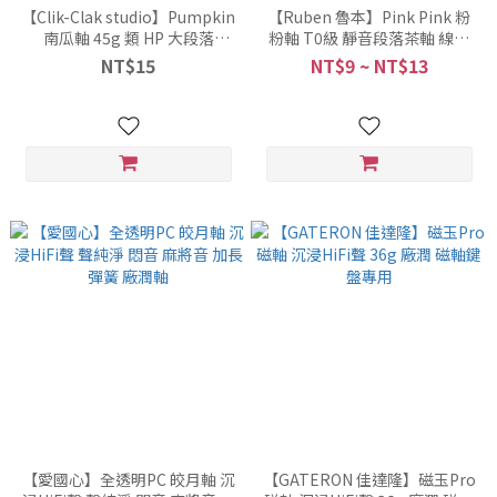
【Clik-Clak studio】Pumpkin
【Ruben 魯本】Pink Pink 粉
南瓜軸 45g 類 HP 大段落
粉軸 T0級 靜音段落茶軸 線性
Tactile 靜音軸
軸 | 珊瑚粉軸 1.4mm 線性快觸
NT$15
NT$9 ~ NT$13
發 | 青岩軸 38g 輕壓力提前大
段落
【愛國心】全透明PC 皎月軸 沉
【GATERON 佳達隆】磁玉Pro