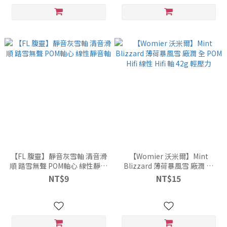
【FL 腹靈】靜音灰雪軸 清音滑
【Womier 沃米爾】Mint
順 踏雪無聲 POM軸心 線性靜音
Blizzard 薄荷暴風雪 廠潤 全
軸
POM Hifi 線性 Hifi 軸 42g 輕壓
NT$9
NT$15
力