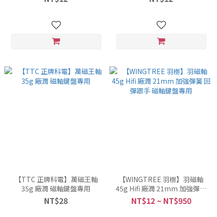
【TTC 正牌科電】萬磁王軸
【WINGTREE 羽樹】羽磁軸
35g 廠潤 磁軸鍵盤專用
45g Hifi 廠潤 21mm 加強彈簧
回彈跟手 磁軸鍵盤專用
NT$28
NT$12 ~ NT$950