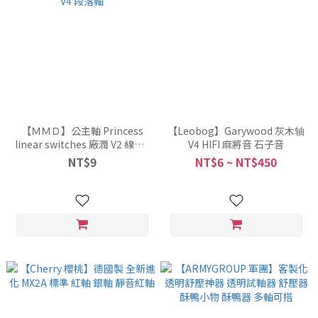
【ＭＭＤ】公主軸 Princess
【Leobog】Garywood 灰木轴
linear switches 廠潤 V2 線性 |
V4 HIFI 麻將音 石子音
V3 V4 段落軸
NT$9
NT$6 ~ NT$450