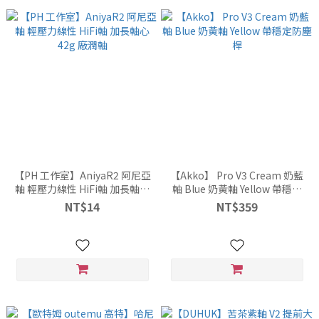
【PH 工作室】AniyaR2 阿尼亞
【Akko】 Pro V3 Cream 奶藍
軸 輕壓力線性 HiFi軸 加長軸心
軸 Blue 奶黃軸 Yellow 帶穩定
42g 廠潤軸
防塵桿
NT$14
NT$359