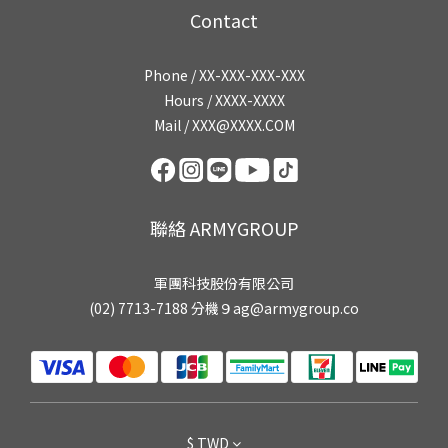
Contact
Phone / XX-XXX-XXX-XXX
Hours / XXXX-XXXX
Mail / XXX@XXXX.COM
聯絡 ARMYGROUP
軍團科技股份有限公司
(02) 7713-7188 分機９ag@armygroup.co
$
TWD