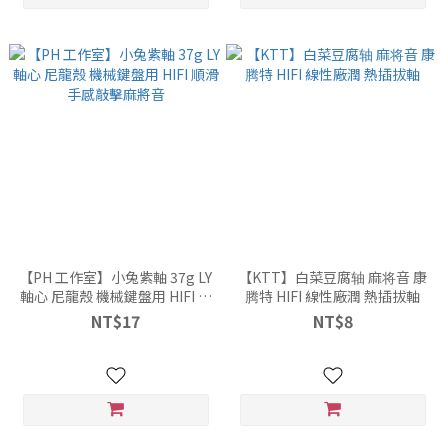
【PH 工作室】小兔紫軸 37g LY
【KTT】白菜豆腐轴 麻将音 康
軸心 尼龍殼 機械鍵盤用 HIFI 順
腾特 HIFI 線性廠潤 熱插拔軸
滑手感敲擊麻將音
NT$17
NT$8