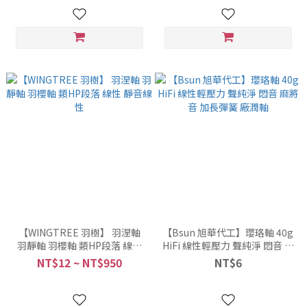
【WINGTREE 羽樹】 羽涅軸
【Bsun 旭華代工】瓔珞軸 40g
羽靜軸 羽櫻軸 類HP段落 線性
HiFi 線性輕壓力 聲純淨 悶音 麻
靜音線性
將音 加長彈簧 廠潤軸
NT$12 ~ NT$950
NT$6