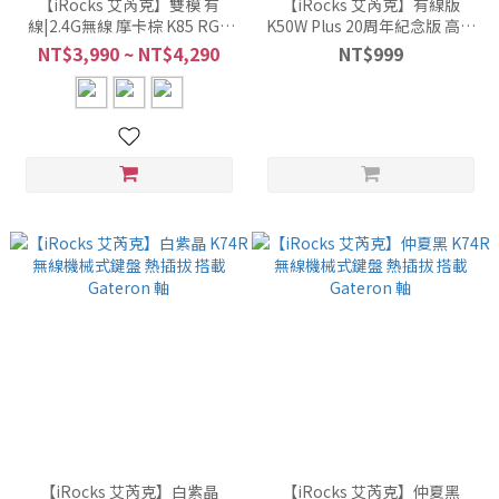
【iRocks 艾芮克】雙模 有
【iRocks 艾芮克】有線版
線|2.4G無線 摩卡棕 K85 RGB
K50W Plus 20周年紀念版 高行
熱插拔 無線機械式鍵盤
程剪刀腳鍵盤
NT$3,990 ~ NT$4,290
NT$999
【iRocks 艾芮克】白紫晶
【iRocks 艾芮克】仲夏黑