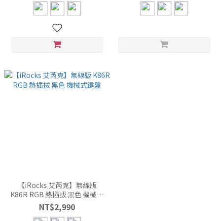
【iRocks 艾芮克】無線版
K86R RGB 熱插拔 黑色 機械式
鍵盤
NT$2,990