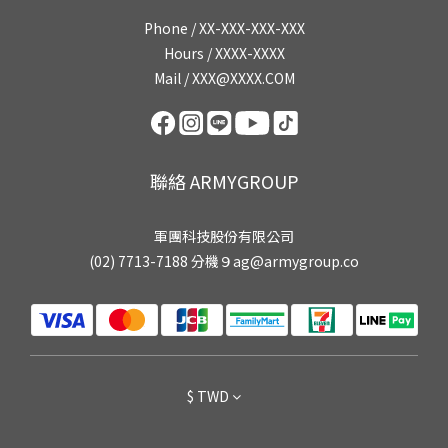
Phone / XX-XXX-XXX-XXX
Hours / XXXX-XXXX
Mail / XXX@XXXX.COM
聯絡 ARMYGROUP
軍團科技股份有限公司
(02) 7713-7188 分機９ag@armygroup.co
$
TWD