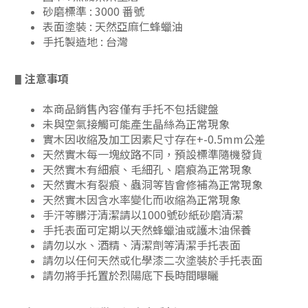
砂磨標準 : 3000 番號
表面塗裝 : 天然亞麻仁蜂蠟油
手托製造地 : 台灣
注意事項
▋
本商品銷售內容僅有手托不包括鍵盤
未與空氣接觸可能產生晶絲為正常現象
實木因收縮及加工因素尺寸存在+-0.5mm公差
天然實木每一塊紋路不同，預設標準隨機發貨
天然實木有細痕、毛細孔、磨痕為正常現象
天然實木有裂痕、蟲洞等皆會修補為正常現象
天然實木因含水率變化而收縮為正常現象
手汗等髒汙清潔請以1000號砂紙砂磨清潔
手托表面可定期以天然蜂蠟油或護木油保養
請勿以水、酒精、清潔劑等清潔手托表面
請勿以任何天然或化學漆二次塗裝於手托表面
請勿將手托置於烈陽底下長時間曝曬