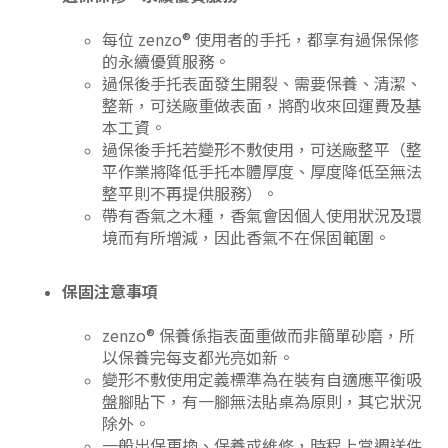
每位 zenzo® 使用者的手托，都享有過保保修
的永續優質服務。
過保後手托表面發生開裂、需要保養、清潔、
整新，可送廠重做表面，將酌收來回運費及基
本工資。
過保後手托若變形不敷使用，可送廠整平（整
平作業將降低手托本體厚度、厚度降低至無法
整平則不再提供服務）。
帶有香氣之木種，香氣會因個人使用狀況及環
境而有所增減，因此香氣不在保固範圍。
保固注意事項
zenzo® 保養係指表面重做而非簡單砂磨，所
以保養完每支都光亮如新。
變形不敷使用定義標準為在裝有自適應平衡吸
盤腳貼下，有一腳無法貼桌為原則，其它狀況
除外。
一般出保更換、保養或維修，時程上當週送件