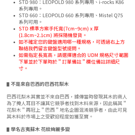
STD 980：LEOPOLD 980 系列專用、i-rocks K86
系列專用。
STD 660：LEOPOLD 660 系列專用、Mistel Q75
系列可用。
STD 標準方案手托寬(7cm~9cm) x 厚
(1.8cm~2.1cm) 將採隨機發貨。
如不確定您的鍵盤適用哪一種規格，可透過右上方
聯絡我們留言鍵盤型號提問。
如需指定長寬高，請選擇適合的 UDM 規格尺寸範圍
下單並於下單時於＂訂單備註＂欄位備註詳細尺
寸。
不是來自巴西的巴西花梨木
▋
巴西花梨木其實並不來自巴西，據傳當時發現其木的商人
為了掩人耳目不讓其它競爭者找到木料來源，因此稱其＂
花梨木＂再冠上＂巴西＂地名企圖混淆競爭者，由此可見
其木料於市場上之受歡迎程度如獲至寶。
學名古夷蘇木 花紋絢麗多變
▋