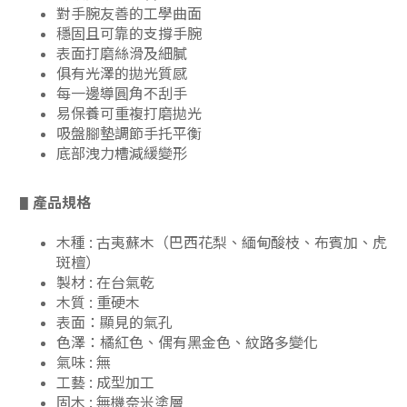
對手腕友善的工學曲面
穩固且可靠的支撐手腕
表面打磨絲滑及細膩
俱有光澤的拋光質感
每一邊導圓角不刮手
易保養可重複打磨拋光
吸盤腳墊調節手托平衡
底部洩力槽減緩變形
產品規格
▋
木種 : 古夷蘇木（巴西花梨、緬甸酸枝、布賓加、虎
斑檀）
製材 : 在台氣乾
木質 : 重硬木
表面：顯見的氣孔
色澤：橘紅色、偶有黑金色、紋路多變化
氣味 : 無
工藝 : 成型加工
固木 : 無機奈米塗層