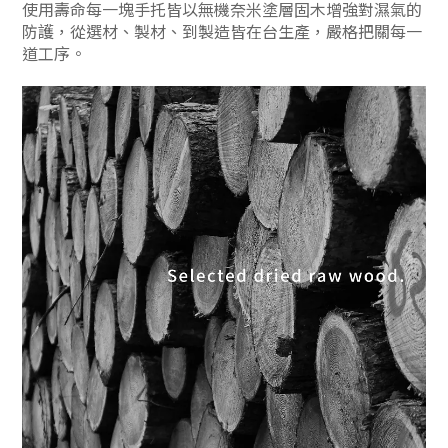
使用壽命每一塊手托皆以無機奈米塗層固木增強對濕氣的
防護，從選材、製材、到製造皆在台生產，嚴格把關每一
道工序。