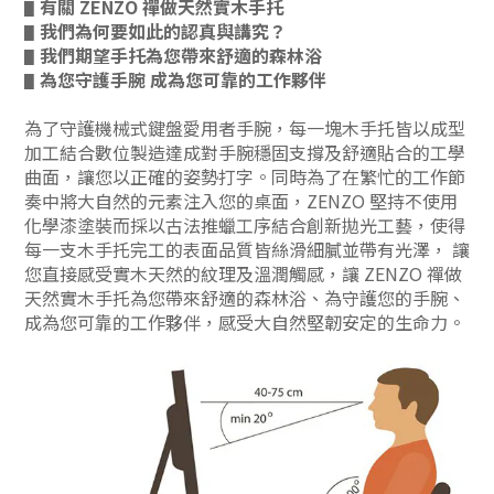
有關 ZENZO 禪做天然實木手托
▋
我們為何要如此的認真與講究？
▋
我們期望手托為您帶來舒適的森林浴
▋
為您守護手腕 成為您可靠的工作夥伴
▋
為了守護機械式鍵盤愛用者手腕，每一塊木手托皆以成型
加工結合數位製造達成對手腕穩固支撐及舒適貼合的工學
曲面，讓您以正確的姿勢打字。同時為了在繁忙的工作節
奏中將大自然的元素注入您的桌面，ZENZO 堅持不使用
化學漆塗裝而採以古法推蠟工序結合創新拋光工藝，使得
每一支木手托完工的表面品質皆絲滑細膩並帶有光澤， 讓
您直接感受實木天然的紋理及溫潤觸感，讓 ZENZO 禪做
天然實木手托為您帶來舒適的森林浴、為守護您的手腕、
成為您可靠的工作夥伴，感受大自然堅韌安定的生命力。