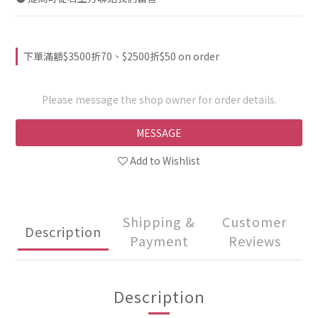
下單滿額$3500折70、$2500折$50 on order
Please message the shop owner for order details.
MESSAGE
Add to Wishlist
Shipping &
Customer
Description
Payment
Reviews
Description