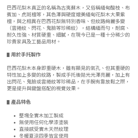
巴西花梨木真正的名稱為古夷蘇木，又俗稱緬甸酸枝、布
賓加、虎斑檀等，其色澤與硬度媲美緬甸花梨木大果紫
檀，與之相異在巴西花梨無特別香味、但紋路絢麗多變
（雲捲紋、閃花、鬼臉等珍稀紋），
結構緬而勻，耐腐、
耐久性強、材質硬重、細膩，在現今已是一種十分稀少的
珍貴家具及工藝品用材。
用於手托製作
▋
巴西花梨木本身即重硬木，雖有顯見的氣孔、但其重硬的
特性加上多變的紋路，製成手托後拋光光澤亮麗，加上有
出閃花、鬼臉或雲捲紋等珍稀品，在手腕有靠放鬆之際，
更是提升與鍵盤搭配的視覺效果。
產品特色
▋
整塊全實木加工製成
無使用任何化學漆塗裝
直接感受實木天然紋理
冬暖夏涼四季皆宜使用