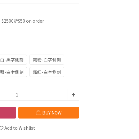
500折$50 on order
白-黑字側刻
霧粉-白字側刻
藍-白字側刻
霧紅-白字側刻
BUY NOW
Add to Wishlist