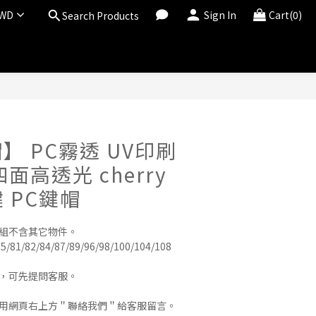
WD
Sign In
Cart(0)
Search Products
BUY NOW
】 PC霧透 UV印刷
面高透光 cherry
鍵 PC鍵帽
帽組不含其它物件。
5/81/82/84/87/89/96/98/100/104/108 
用，可先提問客服。
使用網頁右上方＂聯絡我們＂給客服留言。