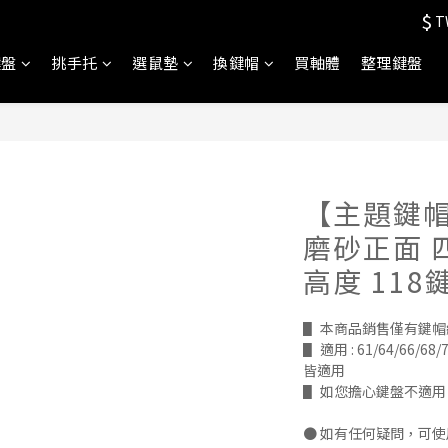
$
T
鍵盤
挑手托
選鼠墊
換鍵帽
買軸體
整理鍵盤
【主題鍵帽
磨砂正面 四
高度 118
▋ 本商品銷售僅有鍵
▋ 適用 : 61/64/66/68/7
皆適用
▋ 如您擔心鍵盤不適
● 如有任何疑問，可