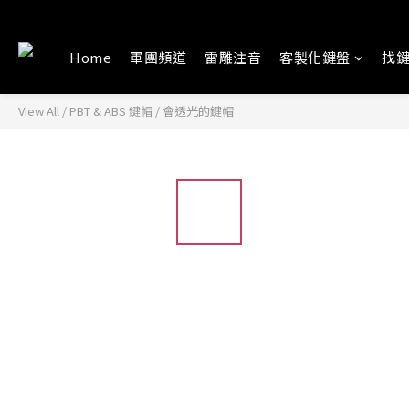
Home
軍團頻道
雷雕注音
客製化鍵盤
找
View All
/
PBT & ABS 鍵帽
/
會透光的鍵帽