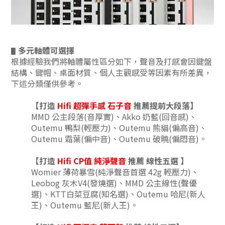
多元軸體可選擇
▋
根據經驗我們將軸體屬性區分如下，聲音及打感會因鍵盤
結構、鍵帽、桌面材質、個人主觀感受等因素有所差異，
下述分類僅供參考。
【打造
Hifi 超彈手感 石子音
推薦
提前大段落】
MMD 公主段落
(音厚實)
、
Akko 奶藍(回音感)、
Outemu 鴨梨(輕壓力)、
Outemu 熊貓(偏高音)、
Outemu 霜葉(偏中音
)、
Outemu 破曉(偏悶音)。
【打造
Hifi CP值 純淨聲音
推薦 線性五選
】
Womier 薄荷暴雪(純淨聲音首選 42g 輕壓力)、
Leobog 灰木V4(發燒選)、MMD 公主線性(聲優
選)
、KTT白菜豆腐(知名選)、Outemu 哈尼(新人
王)
、Outemu 藍尼(新人王)
。