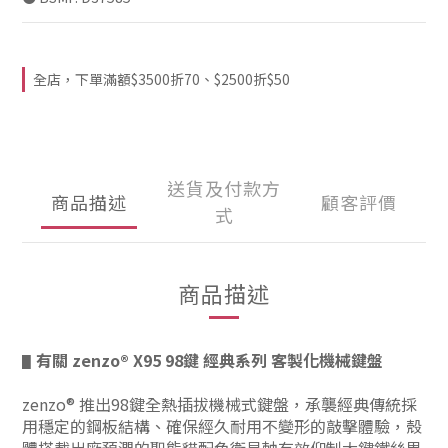
全店，下單滿額$3500折70、$2500折$50
送貨及付款方
商品描述
顧客評價
式
商品描述
有關
zenzo®
X95 98鍵 經典系列 客製化機械鍵盤
▋
zenzo® 推出98鍵全熱插拔機械式鍵盤，
承襲經典傳統
採
用穩定的鋼板結構、確保經久耐用不變形的敲擊體驗，殼