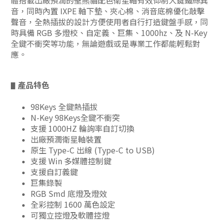
體搭載出廠預潤的聖熊貓配色衛星軸有效仰制大鍵鐵絲異
音，同時內置 IXPE 軸下墊、夾心棉、消音底棉優化敲擊
聲音，全熱插拔的設計方便使用者自行打造鍵盤手感，同
時具備 RGB 多燈校、自定義、巨集、1000hz、及 N-Key
全鍵不衝突等功能，無論遊戲或是專業工作都能輕鬆對
應
。
產品特色
▋
98Keys 全鍵熱插拔
N-Key 98Keys全鍵不衝突
支援 1000HZ 輪詢率自訂切換
出廠預潤衛星軸裝置
原生 Type-C 出線 (Type-C to USB)
支援 Win 多媒體控制鍵
支援自訂義鍵
巨集錄製
RGB Smd 底燈及燈效
全彩控制 1600 萬色設定
可獨立控燈及軟體控燈