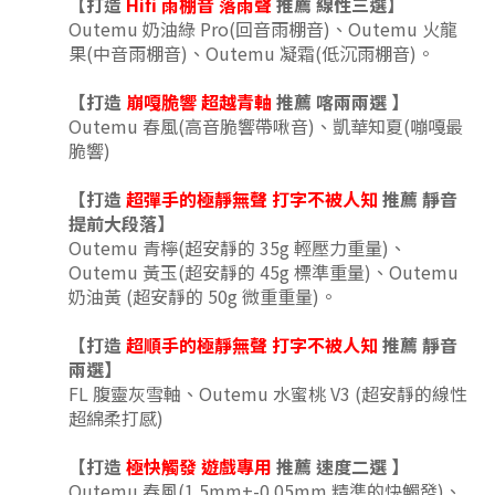
【打造
Hifi 雨棚音 落雨聲
推薦 線性三選
】
Outemu 奶油綠 Pro(回音雨棚音)、
Outemu 火龍
果(中音雨棚音)、
Outemu 凝霜(低沉雨棚音)。
【打造
崩嘎脆響 超越青軸
推薦
喀兩兩
選
】
Outemu 春風(高音脆響帶啾音)、凱華知夏(嘣嘎最
脆響)
【打造
超彈手的極靜無聲
打字不被人知
推薦 靜音
提前大段落
】
Outemu 青檸(超安靜的 35g 輕壓力重量)、
Outemu 黃玉(超安靜的 45g 標準重量)、
Outemu
奶油黃 (
超安靜的 50g 微重重量
)
。
【打造
超順手的極靜無聲
打字不被人知
推薦 靜音
兩選
】
FL 腹靈灰雪軸、
Outemu 水蜜桃 V3 (超安靜的線性
超綿柔打感)
【打造
極快觸發 遊戲專用
推薦 速度二選
】
Outemu 春風(1.5mm+-0.05mm 精準的快觸發)、