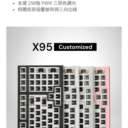
支援 256階 PWM 三原色調光
殼體底部摺疊腳架與三向出線