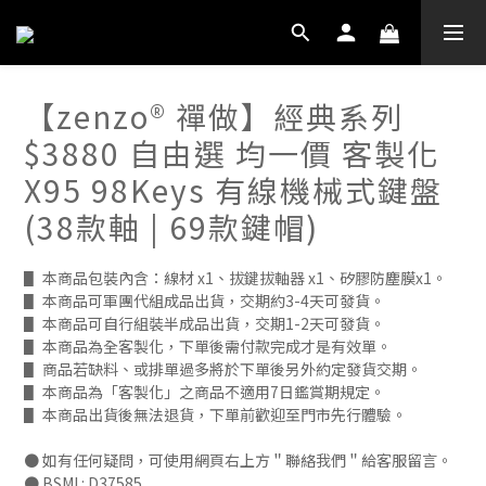
【zenzo® 禪做】經典系列
$3880 自由選 均一價 客製化
X95 98Keys 有線機械式鍵盤
(38款軸 | 69款鍵帽)
▋ 本商品包裝內含：線材 x1、拔鍵拔軸器 x1、矽膠防塵膜x1。
▋ 本商品可軍團代組成品出貨，交期約3-4天可發貨。
▋ 本商品可自行組裝半成品出貨，交期1-2天可發貨。
▋ 本商品為全客製化，下單後需付款完成才是有效單。
▋ 商品若缺料、或排單過多將於下單後另外約定發貨交期。
▋ 本商品為「客製化」之商品不適用7日鑑賞期規定。
▋ 本商品出貨後無法退貨，下單前歡迎至門市先行體驗。
● 如有任何疑問，可使用網頁右上方＂聯絡我們＂給客服留言。
● BSMI : D37585