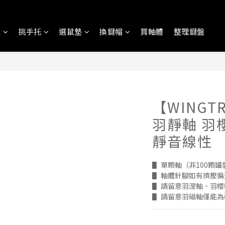
盤
挑手托
選鼠墊
換鍵帽
買軸體
整理鍵盤
【WINGT
羽靜軸 羽
靜音線性
▋ 單顆軸（非100顆
▋ 軸體針腳如有擠壓
▋ 請留意羽涅軸、羽
▋ 請留意羽磁軸僅能