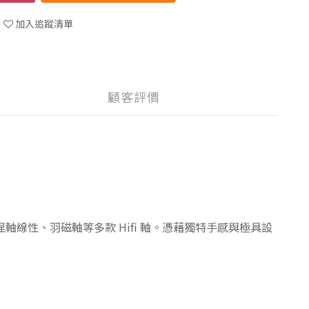
加入追蹤清單
顧客評價
涅軸線性、羽磁軸等多款 Hifi 軸。憑藉獨特手感與極具設