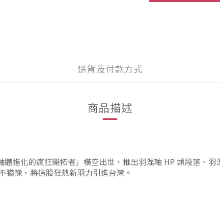
送貨及付款方式
商品描述
以「軸體進化的瘋狂開拓者」
橫空出世
，推出羽涅軸 HP 類段落、羽
不猶豫，將這股狂熱新羽力引進台灣。