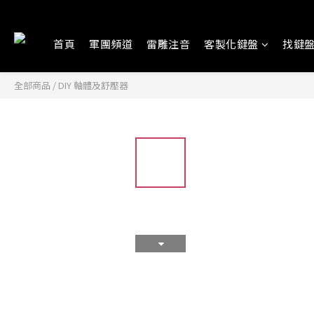
首頁
軍團頻道
雷雕注音
客製化鍵盤
找鍵
全部商品
/
DIY 軸體及舒壓器