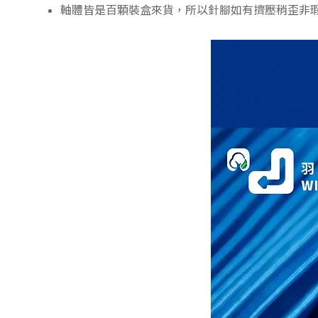
軸體皆是百顆裝盒來貨，所以針腳如有擠壓稍歪非