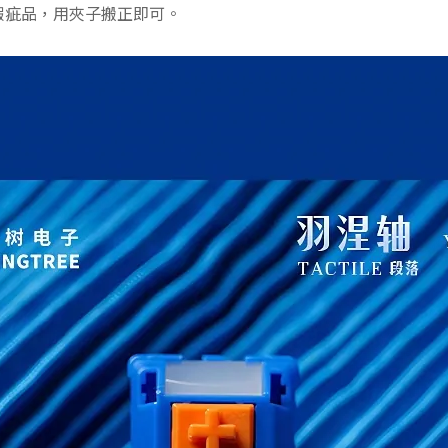
瑕疵品，用夾子搬正即可。