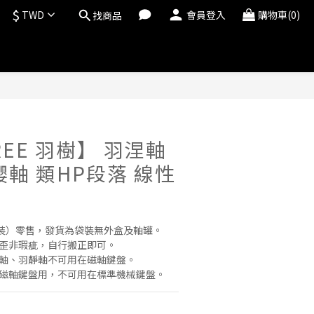
$
TWD
會員登入
購物車(0)
找商品
立即購買
REE 羽樹】 羽涅軸
櫻軸 類HP段落 線性
罐裝）零售，發貨為袋裝無外盒及軸罐。
偏歪非瑕疵，自行搬正即可。
櫻軸、羽靜軸不可用在磁軸鍵盤。
為磁軸鍵盤用，不可用在標準機械鍵盤。