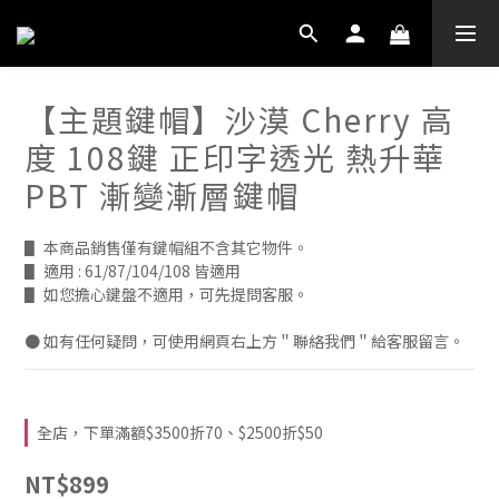
【主題鍵帽】沙漠 Cherry 高
度 108鍵 正印字透光 熱升華
PBT 漸變漸層鍵帽
▋ 本商品銷售僅有鍵帽組不含其它物件。
▋ 適用 : 61/87/104/108 皆適用
▋ 如您擔心鍵盤不適用，可先提問客服。
● 如有任何疑問，可使用網頁右上方＂聯絡我們＂給客服留言。
全店，下單滿額$3500折70、$2500折$50
NT$899