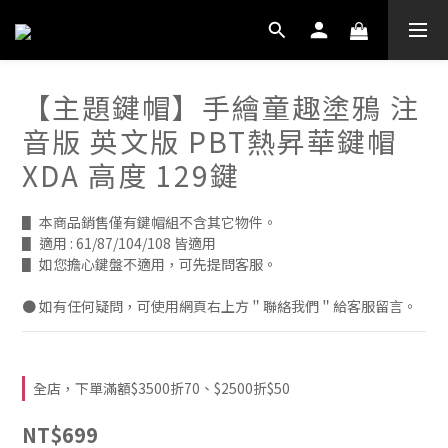
【主題鍵帽】手繪童趣塗鴉 注
音版 英文版 PBT熱昇華鍵帽
XDA 高度 129鍵
▋ 本商品銷售僅有鍵帽組不含其它物件。
▋ 適用 : 61/87/104/108 皆適用
▋ 如您擔心鍵盤不適用，可先提問客服。
● 如有任何疑問，可使用網頁右上方＂聯絡我們＂給客服留言。
全店，下單滿額$3500折70、$2500折$50
NT$699