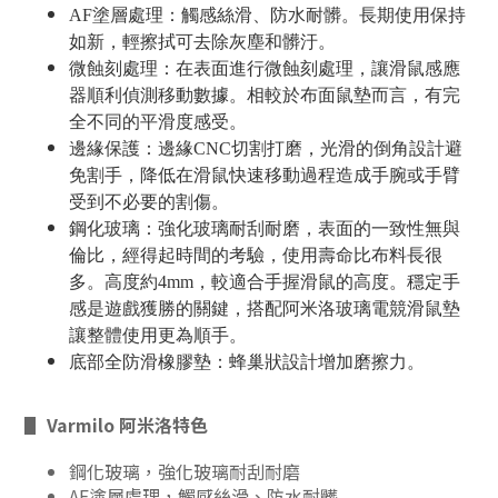
AF塗層處理：觸感絲滑、防水耐髒。長期使用保持
如新，輕擦拭可去除灰塵和髒汙。
微蝕刻處理：在表面進行微蝕刻處理，讓滑鼠感應
器順利偵測移動數據。相較於布面鼠墊而言，有完
全不同的平滑度感受。
邊緣保護：邊緣CNC切割打磨，光滑的倒角設計避
免割手，降低在滑鼠快速移動過程造成手腕或手臂
受到不必要的割傷。
鋼化玻璃：強化玻璃耐刮耐磨，表面的一致性無與
倫比，經得起時間的考驗，使用壽命比布料長很
多。高度約4mm，較適合手握滑鼠的高度。
穩定手
感是遊戲獲勝的關鍵，搭配阿米洛玻璃電競滑鼠墊
讓整體使用更為順手。
底部全防滑橡膠墊：蜂巢狀設計增加磨擦力。
▋ Varmilo 阿米洛特色
鋼化玻璃，強化玻璃耐刮耐磨
AF塗層處理，觸感絲滑、防水耐髒