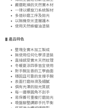
嚴選乾燥的天然實木材
一律以螺旋刀系統製材
多道砂磨工序及拋光
以無機奈米塗層護木
使用天然蜂蠟油塗裝
產品特色
▋
整塊全實木加工製成
無使用任何化學漆塗裝
直接感受實木天然紋理
冬暖夏涼四季皆宜使用
對手腕友善的工學曲面
穩固且可靠的支撐手腕
表面打磨絲滑及細膩
俱有光澤的拋光質感
每一邊導圓角不刮手
易保養可重複打磨拋光
吸盤腳墊調節手托平衡
底部洩力槽減緩變形