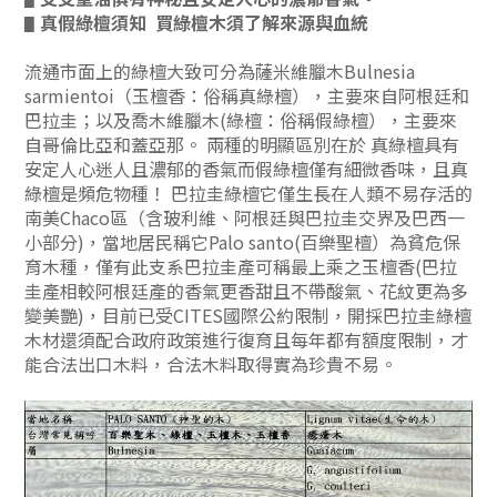
真假綠檀須知 買綠檀木須了解來源與血統
▋
流通市面上的綠檀大致可分為薩米維臘木Bulnesia
sarmientoi（玉檀香：俗稱真綠檀），主要來自阿根廷和
巴拉圭；以及喬木維臘木(綠檀：俗稱假綠檀），主要來
自哥倫比亞和蓋亞那。 兩種的明顯區別在於 真綠檀具有
安定人心迷人且濃郁的香氣而假綠檀僅有細微香味，且真
綠檀是頻危物種！ 巴拉圭綠檀它僅生長在人類不易存活的
南美Chaco區（含玻利維、阿根廷與巴拉圭交界及巴西一
小部分)，當地居民稱它Palo santo(百樂聖檀）為貧危保
育木種，僅有此支系巴拉圭產可稱最上乘之玉檀香(巴拉
圭產相較阿根廷產的香氣更香甜且不帶酸氣、花紋更為多
變美艷)，目前已受CITES國際公約限制，開採巴拉圭綠檀
木材還須配合政府政策進行復育且每年都有額度限制，才
能合法出口木料，合法木料取得實為珍貴不易。