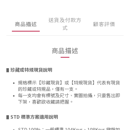
送貨及付款方
商品描述
顧客評價
式
商品描述
珍藏或特規現貨說明
▋
規格標示【珍藏現貨】或【特規現貨】代表有現貨
的珍藏或特規品，僅有一支。
每一支均會有標號及尺寸、實圖拍攝，只要售出即
下架，喜歡欲收藏請把握。
STD 標準方案適用說明
▋
STD 100%：一般標準 104Keys、108Keys 鍵盤如