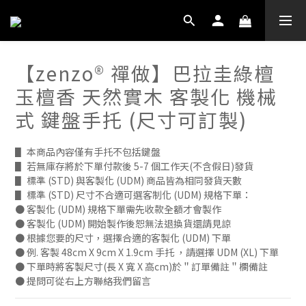
【zenzo® 禪做】巴拉圭綠檀
玉檀香 天然實木 客製化 機械
式 鍵盤手托 (尺寸可訂製)
▋ 本商品內容僅有手托不包括鍵盤
▋ 若無庫存將於下單付款後 5-7 個工作天(不含假日)發貨 
▋ 標準 (STD) 與客製化 (UDM) 商品皆為相同發貨天數
▋ 標準 (STD) 尺寸不合適可選客制化 (UDM) 規格下單：
● 客製化 (UDM) 規格下單需先收款全額才會製作
● 客製化 (UDM) 開始製作後恕無法退換貨還請見諒
● 根據您要的尺寸，選擇合適的客製化 (UDM) 下單
● 例. 客製 48cm X 9cm X 1.9cm 手托 ，請選擇 UDM (XL) 下單
● 下單時將客製尺寸(長 X 寬 X 高cm)於＂訂單備註＂欄備註
● 提問可從右上方聯絡我們留言