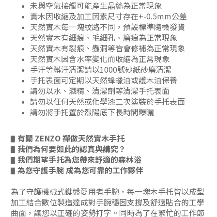
未與空氣接觸可能產生晶絲為正常現象
實木因收縮及加工因素尺寸存在+-0.5mm公差
天然實木每一塊紋路不同，預設標準隨機發貨
天然實木有細痕、毛細孔、磨痕為正常現象
天然實木有裂痕、蟲洞等皆會修補為正常現象
天然實木因含水率變化而收縮為正常現象
手汗等髒汙清潔請以1000號砂紙砂磨清潔
手托表面可定期以天然蜂蠟油或護木油保養
請勿以水、酒精、清潔劑等清潔手托表面
請勿以任何天然或化學漆二次塗裝於手托表面
請勿將手托置於烈陽底下長時間曝曬
有關 ZENZO 禪做天然實木手托
▋
我們為何要如此的認真與講究？
▋
我們期望手托為您帶來舒適的森林浴
▋
為您守護手腕 成為您可靠的工作夥伴
▋
為了守護機械式鍵盤愛用者手腕，每一塊木手托皆以成型
加工結合數位製造達成對手腕穩固支撐及舒適貼合的工學
曲面，讓您以正確的姿勢打字。同時為了在繁忙的工作節