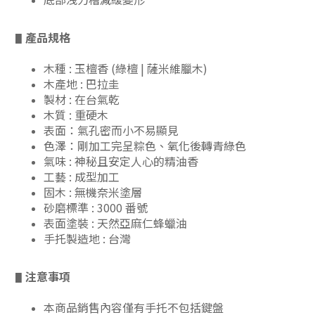
產品規格
▋
木種 : 玉檀香 (綠檀 | 薩米維臘木)
木產地 : 巴拉圭
製材 : 在台氣乾
木質 : 重硬木
表面：氣孔密而小不易顯見
色澤：剛加工完呈粽色、氧化後轉青綠色
氣味 : 神秘且安定人心的精油香
工藝 : 成型加工
固木 : 無機奈米塗層
砂磨標準 : 3000 番號
表面塗裝 : 天然亞麻仁蜂蠟油
手托製造地 : 台灣
注意事項
▋
本商品銷售內容僅有手托不包括鍵盤