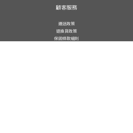
顧客服務
運送政策
退換貨政策
立即購買
保固條款細則
隱私權政策
台北松江門市
改裝軍團創作工作坊
台北市松江路二號二樓之五
(02) 7746-3389
週一至週五 15:00-20:00
週六 13:30-20:00