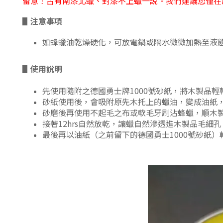
留意！古有南漆北蠟、封漆不上蠟一說。我們建議您僅在
▋
注意事項
如蜂蠟油乾燥硬化，可放電鍋或隔水微微加熱至液態
▋
使用說明
先使用隨附之德國勇士牌1000號砂紙，將木製品輕
砂紙使用後，會吸附原先木托上的蠟油，變成油紙
砂磨後再使用不起毛之布或軟毛牙刷沾蜂蠟，順木
接著12hrs自然放乾，讓蠟自然滲透進木製品毛細
最後再以油紙（之前留下的德國勇士1000號砂紙