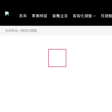
首頁
軍團頻道
雷雕注音
客製化鍵盤
找鍵
全部商品
/
機械式鍵盤