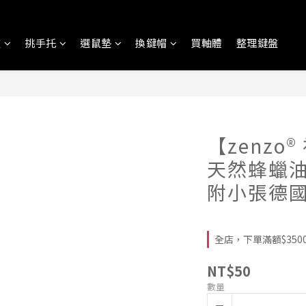
盤
挑手托
選鼠墊
換鍵帽
買軸體
整理鍵盤
【zenzo
天然蜂蠟油保
附小張德國
全店，下單滿額$3500折
NT$50
數量