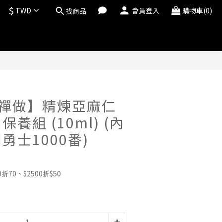
$
TWD
會員登入
購物車(0)
找商品
立即購買
® 禪做】精煉亞麻仁
養組 (10ml) (內
勇士1000番)
70、$2500折$50