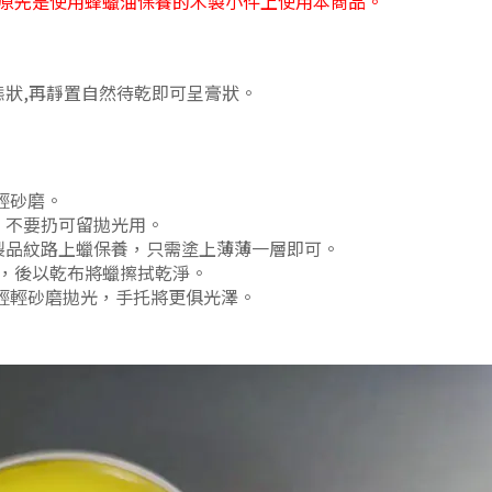
原先是使用蜂蠟油保養的木製小件上使用本商品。
狀,再靜置自然待乾即可呈膏狀。
輕砂磨。
，不要扔可留拋光用。
製品紋路上蠟保養，只需塗上薄薄一層即可。
孔，後以乾布將蠟擦拭乾淨。
）輕輕砂磨拋光，手托將更俱光澤。