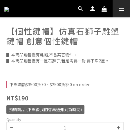
【個性鍵帽】仿真石獅子雕塑
鍵帽 創意個性鍵帽
▋ 本商品銷售僅有鍵帽,不含其它物件。
▋ 本商品銷售僅有一隻石獅子,若是需要一對 要下單2隻。
下單滿額$3500折70、$2500折$50 on order
NT$190
預購商品 (下單後我們會再通知到貨時間)
Quantity