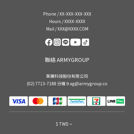
Phone / XX-XXX-XXX-XXX
Hours / XXXX-XXXX
Mail / XXX@XXXX.COM
聯絡 ARMYGROUP
軍團科技股份有限公司
(02) 7713-7188 分機９ag@armygroup.co
$
TWD