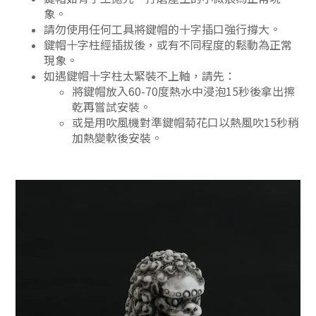
象。
請勿使用任何工具將鍵帽的十字插口強行撐大。
鍵帽十字柱經插拔後，或有不同程度的鬆動為正常
現象。
如遇鍵帽十字柱太緊裝不上軸，請先：
將鍵帽放入60-70度熱水中浸泡15秒後拿出擦
乾再嘗試安裝。
或是用吹風機對準鍵帽菊花口以熱風吹15秒稍
加熱變軟後安裝。