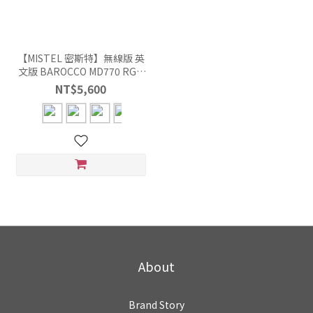
【MISTEL 密斯特】無線版 英
文版 BAROCCO MD770 RGB
BT 釉藍 左右手分離 機械式鍵
NT$5,600
盤
About
Brand Story