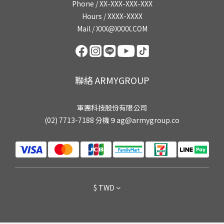
Phone / XX-XXX-XXX-XXX
Hours / XXXX-XXXX
Mail / XXX@XXXX.COM
聯絡 ARMYGROUP
軍團科技股份有限公司
(02) 7713-7188 分機９ag@armygroup.co
$
TWD