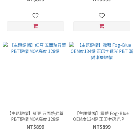
【主題鍵帽】紅豆 五面熱昇華
【主題鍵帽】霧藍 Fog-Blue
PBT鍵帽 MOA高度 128鍵
OEM度134鍵 正印字透光 PBT
漸變漸層鍵帽
NT$899
NT$899