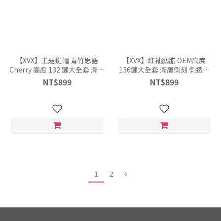
【XVX】主題鍵帽 青竹思語
【XVX】紅袖胭脂 OEM高度
Cherry 高度 132 鍵大全套 漸層
136鍵大全套 漸層側刻 側透光
正印不透光 二色成型 PBT鍵帽
PBT二色成型鍵帽
NT$899
NT$899
1
2