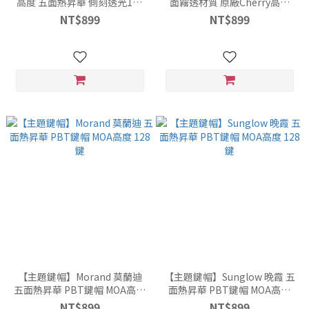
高度 五面熱昇華 側刻透光135
面霧透材質 原廠Cherry高度
鍵 PBT鍵帽
118 鍵
NT$899
NT$899
【主題鍵帽】Morand 莫蘭迪
【主題鍵帽】Sunglow 晚霞 五
五面熱昇華 PBT鍵帽 MOA高度
面熱昇華 PBT鍵帽 MOA高度
128鍵
128鍵
NT$899
NT$899