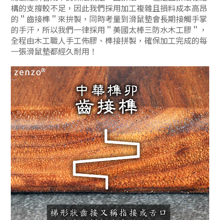
構的支撐較不足，因此我們採用加工複雜且損料成本高昂
的＂齒接榫＂來拚製，同時考量到滑鼠墊會長期接觸手掌
的手汗，所以我們一律採用＂美國太棒三防水木工膠＂，
全程由木工職人手工佈膠、榫接拼製，
確保加工完成的每
一張滑鼠墊都經久耐用！