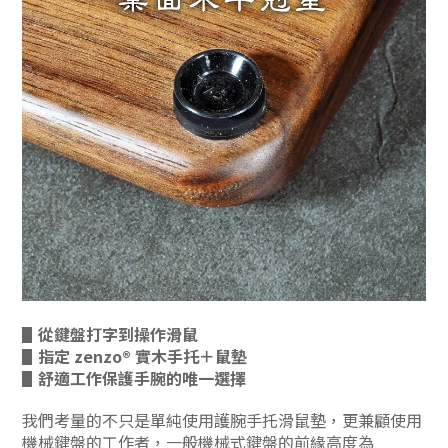
▋
從鍵盤打字到操作滑鼠
▋
指定
zenzo® 實木手托＋鼠墊
▋
舒適工作保護手腕的唯一選擇
我們考量的不只是單純使用護腕手托滑鼠墊，更兼顧使用
機械鍵盤的工作者，一般機械式鍵盤的前緣高度為