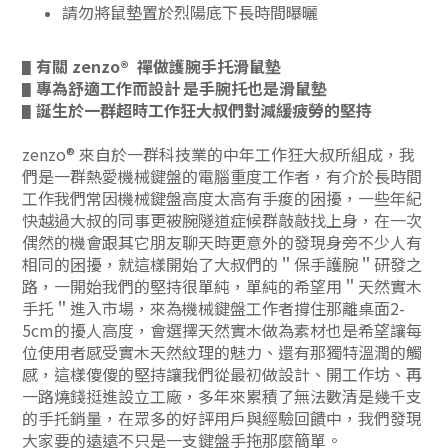
請勿將鼠墊置於烈陽底下長時間曝曬
有關
zenzo®
禪做護腕手托滑鼠墊
▋
專為舒適工作而設計
是手腕托也是滑鼠墊
▋
誕生於
一群超時工作狂大叔們對減緩疲勞的堅持
▋
zenzo® 來自於一群科技業的中年工作狂大叔所組成，我
們是一群熱愛機械鍵盤的電腦重度工作者，有介於長時間
工作我們常因機械鍵盤高度太高有手痠的困擾，一些年紀
快越過大叔的同事更被腕隧道症候群敲敲找上身，在一次
偶然的機會跟其它朋友聊天時更意外的發現身旁不少人有
相同的困擾
，就這樣開始了大叔們的＂
保手護腕＂
研發之
路，一開始我們的堅持很單純，單純的希望用＂天然實木
手托＂進入市場，來為機械鍵盤工作者撐住那離桌面2-
5cm的擾人高度，會選擇天然實木做為素材也是希望讓每
位使用者感受實木天然紋理的魅力、還有那獨特溫潤的觸
感，這樣傻傻的堅持讓我們從最初做設計、開工作坊、再
一路燒錢挺進設立工廠，多年來累積了無法數清是幾千支
的手托銷量，在眾多的好評用戶與經驗回饋中，我們發現
大家要的遠遠不只是一支鍵盤手拖那麼簡單。