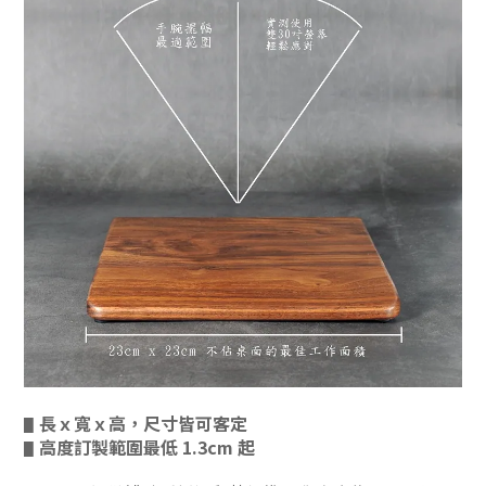
長ｘ寬ｘ高，尺寸皆可客定
▋
高度訂製範圍最低 1.3cm 起
▋