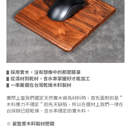
採用實木，沒有想像中的那麼簡單
▋
從濕材到乾材，含水率掌握好才能加工
▋
一率嚴選在台灣乾燥木料製材
▋
實際上當我們選定天然實木做為材料時，首先面對的是＂
木料應力不穩定＂的先天缺陷，所以在選材上我們一律在
台採辦已經乾燥、含水率穩定的實木料。
※ 鼠墊
實木料製材把關