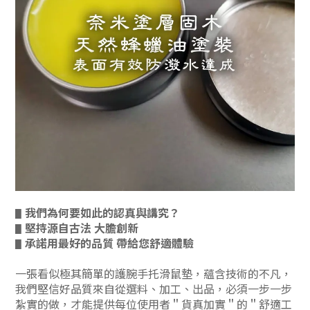
我們為何要如此的認真與講究？
▋
堅持源自古法 大膽創新
▋
承諾用最好的品質 帶給您舒適體驗
▋
一張看似極其簡單的護腕手托滑鼠墊，蘊含技術的不凡，
我們堅信好品質來自從選料、加工、出品，必須一步一步
BUY NOW
紮實的做，才能提供每位使用者＂貨真加實＂的＂舒適工