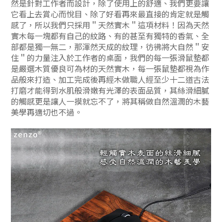
然是針對工作者而設計，除了使用上的舒適、我們更要讓
它看上去賞心而悅目、除了好看再來最直接的肯定就是觸
感了，所以我們只採用＂天然實木＂這項材料！因為天然
實木每一塊都有自己的紋路、有的甚至有獨特的香氣、全
部都是獨一無二，那渾然天成的紋理，彷彿將大自然＂安
住＂的力量注入於工作者的桌面，我們的每一張滑鼠墊都
是嚴選木質優良可為材的天然實木，每一張鼠墊都視為作
品般來打造、加工完成後再經木做職人經至少十二道古法
打磨才能得到水肌般滑嫩有光澤的表面品質，其絲滑細膩
的觸感更是讓人一摸就忘不了，將其稱做自然溫潤的木藝
美學再適切也不過。