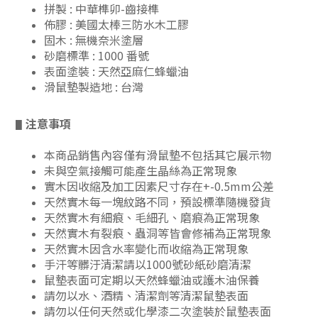
拼製 : 中華榫卯-齒接榫
佈膠 : 美國太棒三防水木工膠
固木 : 無機奈米塗層
砂磨標準 : 1000 番號
表面塗裝 : 天然亞麻仁蜂蠟油
滑鼠墊製造地 : 台灣
注意事項
▋
本商品銷售內容僅有滑鼠墊不包括其它展示物
未與空氣接觸可能產生晶絲為正常現象
實木因收縮及加工因素尺寸存在+-0.5mm公差
天然實木每一塊紋路不同，預設標準隨機發貨
天然實木有細痕、毛細孔、磨痕為正常現象
天然實木有裂痕、蟲洞等皆會修補為正常現象
天然實木因含水率變化而收縮為正常現象
手汗等髒汙清潔請以1000號砂紙砂磨清潔
鼠墊表面可定期以天然蜂蠟油或護木油保養
請勿以水、酒精、清潔劑等清潔鼠墊表面
請勿以任何天然或化學漆二次塗裝於鼠墊表面