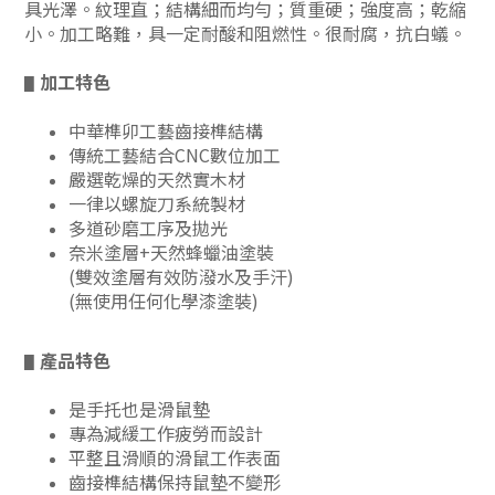
具光澤。紋理直；結構細而均勻；質重硬；強度高；乾縮
小。加工略難，具一定耐酸和阻燃性。很耐腐，抗白蟻。
加工特色
▋
中華榫卯工藝齒接榫結構
傳統工藝結合CNC數位加工
嚴選乾燥的天然實木材
一律以螺旋刀系統製材
多道砂磨工序及拋光
奈米塗層+天然蜂蠟油塗裝
(雙效塗層有效防潑水及手汗)
(無使用任何化學漆塗裝)
產品特色
▋
是手托也是滑鼠墊
專為減緩工作疲勞而設計
平整且滑順的滑鼠工作表面
齒接榫結構保持鼠墊不變形