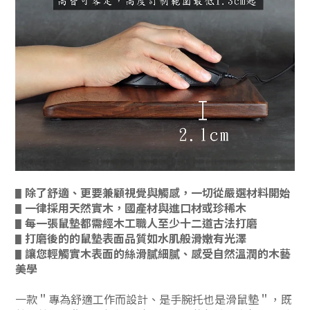
除了舒適、更要
兼顧視覺與觸感，一切從嚴選材料開始
▋
一律
採用天然實木，國產材與進口材或珍稀木
▋
每一張鼠墊都需經木工職人至少十二道古法打磨
▋
打磨後的的鼠墊表面品質如水肌般滑嫩有光澤
▋
讓您
輕觸實木表面的絲滑膩細膩、感受自然溫潤的木藝
▋
美學
一款＂專為舒適工作而設計、是手腕托也是滑鼠墊＂，既