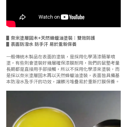
▋奈米塗層固木+天然蜂蠟油塗裝：雙效防護
▋表面防潑水 防手汗 易於重新保養
一般傳統木製品在表面的塗裝，是採用化學清漆簡單噴
塗，有些則會塗裝好幾層確保漆膜耐用，我們的鼠墊考量
長期都是直接用手部接觸，所以不採用化學漆來塗裝，而
是採以奈米塗層固木再以天然蜂蠟油塗裝，表面皆具備基
本防潑水及手汗的功效，讓髒污堆疊易於重新打膜保養。