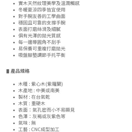
實木天然紋理美學及溫潤觸感
冬暖夏涼四季皆宜使用
對手腕友善的工學曲面
穩固且可靠的支撐手腕
表面打磨絲滑及細膩
俱有光澤的拋光質感
每一邊導圓角不刮手
易保養可重複打磨拋光
吸盤腳墊調節手托平衡
產品規格
▋
木種 : 紫心木(紫羅蘭)
木產地 : 中美或南美
製材 : 在台氣乾
木質 : 重硬木
表面：氣孔密而小不易顯見
色澤：灰褐或灰紫色等
氣味 : 無
工藝 : CNC成型加工