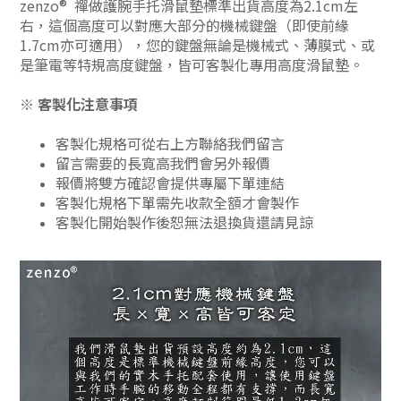
zenzo® 禪做護腕手托滑鼠墊
標準出貨高度為2.1cm左
右，這個高度可以對應大部分的機械鍵盤（即使前緣
1.7cm亦可適用），您的鍵盤無論是機械式、薄膜式、或
是筆電等特規高度鍵盤，皆可客製化專用高度滑鼠墊。
※
客製化注意事項
客製化規格可從右上方聯絡我們留言
留言需要的長寬高我們會另外報價
報價將雙方確認會提供專屬下單連結
客製化規格下單需先收款全額才會製作
客製化開始製作後恕無法退換貨還請見諒