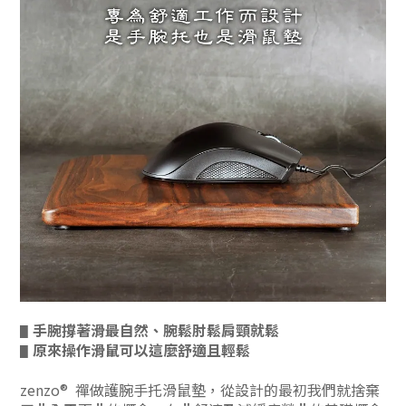
手腕撐著滑最自然、
腕鬆肘鬆肩頸就鬆
▋
原來操作滑鼠可以這麼舒適且輕鬆
▋
zenzo® 禪做護腕手托滑鼠墊，從設計的最初我們就捨棄