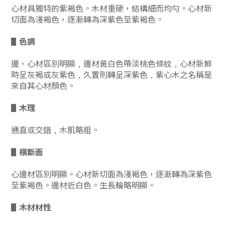
心材具獨特的紫褐色。木材重硬，結構細而均勻。心材新
切面為淺褐色，逐漸轉為深紫色至紫褐色。
▋
色調
邊、心材區別明顯﹐邊材黃白色帶淡桃色條紋﹐心材新鮮
時呈灰褐或灰紫色﹐久置則轉呈深紫色﹐紫心木之名稱是
來自其心材顏色。
▋
木理
通直或交錯﹐木肌略粗。
▋
橫斷面
心邊材區別明顯。心材新切面為淺褐色，逐漸轉為深紫色
至紫褐色。邊材近白色。生長輪略明顯。
▋
木材材性