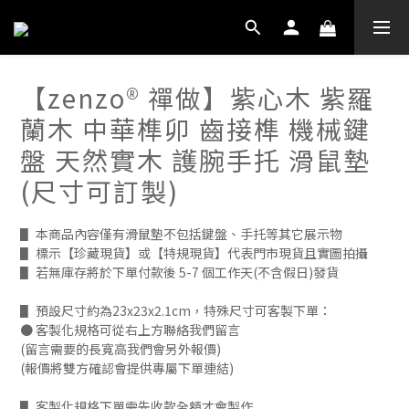
【zenzo® 禪做】紫心木 紫羅
蘭木 中華榫卯 齒接榫 機械鍵
盤 天然實木 護腕手托 滑鼠墊
(尺寸可訂製)
▋ 本商品內容僅有滑鼠墊不包括鍵盤、手托等其它展示物
▋ 標示【珍藏現貨】或【特規現貨】代表門市現貨且實圖拍攝
▋ 若無庫存將於下單付款後 5-7 個工作天(不含假日)發貨 
▋ 預設尺寸約為23x23x2.1cm，特殊尺寸可客製下單：
● 客製化規格可從右上方聯絡我們留言
(留言需要的長寬高我們會另外報價)
(報價將雙方確認會提供專屬下單連結)
▋ 客製化規格下單需先收款全額才會製作