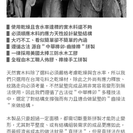
▋使用乾燥且含水率達標的實木料還不夠
▋必須順應木料的應力天性設計鼠墊結構
▋大巧不工、看似簡單卻不簡單的內涵
▋遵循古法 源自＂中華榫卯-齒接榫＂拼製
▋一律採用美國太棒三防水木工膠
▋
全程由木工職人佈膠、榫接手工
拼製
天然實木料除了選料必須嚴格考慮乾燥與含水率，所以我
們只選用在台灣屯料之乾燥材，除此之外尚有應力釋放、
紋路走向必須考量，不然鼠墊完成品將非常容易變形到無
法使用，因此我們遵循了古法從＂中華榫卯＂多種技法
中，選定了對結構支撐強而有力且適合做鼠墊的＂齒接法
＂來做結構。
木製品只要超過一定面積，都需切斷重新拼製才能防止變
形，尤其對平整度、或有結構組裝需求的成品更應如此，
而最經濟省成本的做法就是＂直拼法＂，但是直拼法在結