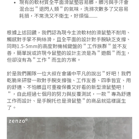
現有的軟材質全平面滑鼠墊容易髒，髒污與手汗會
混合出＂退閃人類＂的氣味，洗滌次數多了又容易
耗損，不常洗又不衛生，好煩惱.......
根據上述回饋，我們認為
現今主流軟材的滑鼠墊不耐用、
觸感對手掌不夠絲滑，且全平面的設計對手腕缺乏支撐、
同時1.5-5mm的高度對機械鍵盤的＂工作族群＂並不友
善，簡單說或許現今鼠墊的設計主流是為＂遊戲＂而生，
但卻沒有為＂工作＂而生的方案。
於是我們團隊一位大叔在會議中平凡的說出＂好吧！我們
乾脆來研發一款對手腕支撐強、工作友善、四季皆宜、用
的舒適、不怕髒且可重複保養又好看的新型滑鼠墊吧！
＂，自此經過七個月的努力與反覆測試，一款＂專為舒適
工作而設計、是手腕托也是滑鼠墊＂的商品就這樣誕生
了。