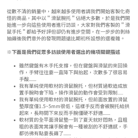
從數不清的銷量中，越來越多使用者請我們開始客製化奇
怪的商品，其中以＂滑鼠腕托＂佔絕大多數，於是我們開
始進一步向這些使用者進行訪談，大家對我們客製的＂滑
鼠手托＂都給予好評但卻仍有進步空間，在一步步的剝絲
抽繭後我們意外的發現問題遠比期初所設想的還複雜。
※
下面是我們從眾多訪談使用者選出的幾項關鍵描述
雖然鍵盤有木手托支撐，但在鍵盤與滑鼠的來回操
作，手臂往往要一直降下與抬起，次數多了很容易
手酸......
我有單純使用軟材的滑鼠腕托，但材質過軟造成放
置手腕時會下陷，操作滑鼠的動作會受到限制
......
我有單純使用軟材的滑鼠腕托，但前面放置的滑鼠
墊厚度僅1.5~5mm很低，這樣手反而會被腕托給拱
起來，長時間下來反而手腕僵硬不舒適......
軟材質的全平面滑鼠墊一到了夏天就好悶熱，且粗
粗的表面常常讓手腕會有一種被刮的不舒適感，手
都彷彿有點要長繭了......