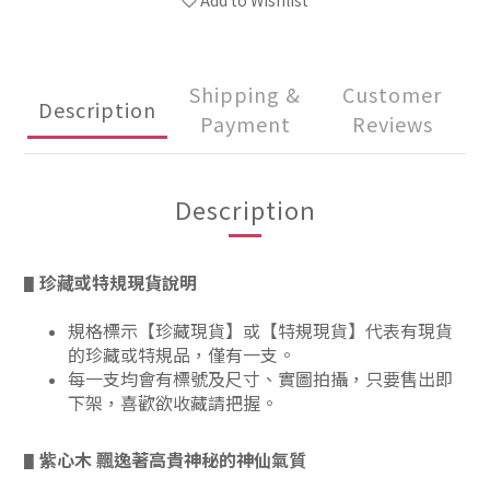
Add to Wishlist
Shipping &
Customer
Description
Payment
Reviews
Description
珍藏或特規現貨說明
▋
規格標示【珍藏現貨】或【特規現貨】代表有現貨
的珍藏或特規品，僅有一支。
每一支均會有標號及尺寸、實圖拍攝，只要售出即
下架，喜歡欲收藏請把握。
紫心木 飄逸著高貴神秘的神仙氣質
▋