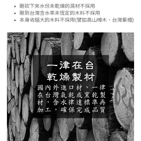
剛砍下來水份未乾燥的濕材不採用
剛到台灣含水率未恆定的木料不採用
本身收縮大的木料不採用(譬如高山樟木、台灣紫檀)