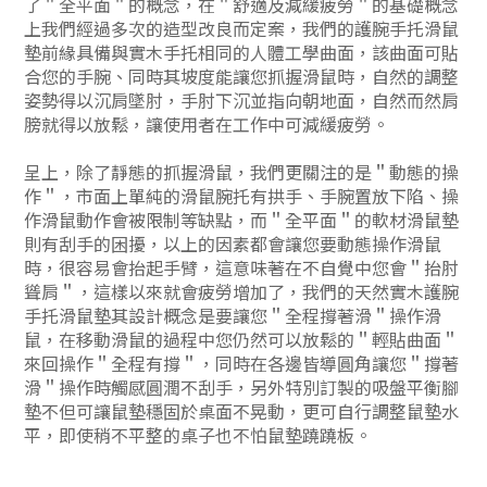
了＂全平面＂的概念，在＂舒適及減緩疲勞＂的基礎概念
上我們經過多次的造型改良而定案，我們的
護腕手托滑鼠
墊
前緣具備與實木手托相同的人體工學曲面，該曲面可貼
合您的手腕、同時其坡度能讓您抓握滑鼠時，自然的調整
姿勢得以沉肩墜肘，手肘下沉並指向朝地面，自然而然肩
膀就得以放鬆，讓使用者在工作中可減緩疲勞。
呈上，除了靜態的抓握滑鼠，我們更關注的是＂動態的操
作＂，市面上單純的滑鼠腕托有拱手、手腕置放下陷、操
作滑鼠動作會被限制等缺點，而＂全平面＂的軟材滑鼠墊
則有刮手的困擾，以上的因素都會讓您要動態操作滑鼠
時，很容易會抬起手臂，這意味著在不自覺中您會＂抬肘
聳肩＂，這樣以來就會疲勞增加了，
我們的天然實木護腕
手托滑鼠墊其設計概念是要讓您＂全程撐著滑＂操作滑
鼠，在移動滑鼠的過程中您仍然可以放鬆的＂輕貼曲面＂
來回操作＂全程有撐＂，同時在各邊皆導圓角讓您＂撐著
滑＂操作時觸感圓潤不刮手，另外特別訂製的吸盤平衡腳
墊不但可讓鼠墊穩固於桌面不晃動，更可自行調整鼠墊水
平，即使稍不平整的桌子也不怕鼠墊蹺蹺板。