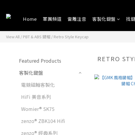
Home
軍團頻道
雷雕注音
客製化鍵盤
找
View All
/
PBT & ABS 鍵帽
/
Retro Style Keycap
RETRO STY
Featured Products
客製化鍵盤
電競磁軸客製化
HiFi 美音系列
Womier® SK75
zenzo® ZBK104 Hifi
zenzo® 經典系列