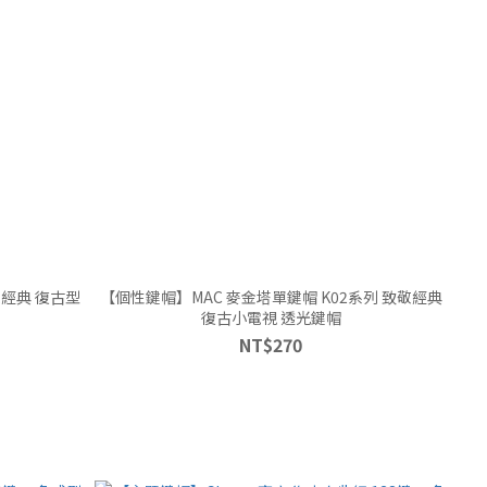
【個性鍵帽】MAC 麥金塔單鍵帽 K02系列 致敬經典
復古小電視 透光鍵帽
NT$270