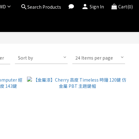
WD
Sign In
Cart(0)
Search Products
ter
Sort by
24 Items per page