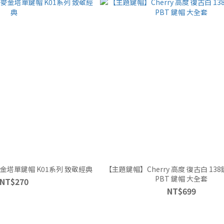
【個性鍵帽】MAC 麥金塔單鍵帽 K01系列 致敬經典
【主題鍵帽】Cherry 高度 復古白 13
PBT 鍵帽 大全套
NT$270
NT$699