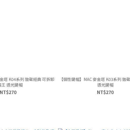
經典 可拆卸
【個性鍵帽】MAC 麥金塔 K03系列 致敬經典 復古型
霸王 透光鍵帽
透光鍵帽
NT$270
NT$270