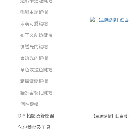
遊戲卡通趣鍵帽
喵喵主題鍵帽
呆萌可愛鍵帽
布丁文創透鍵帽
側透光的鍵帽
會透光的鍵帽
單色或撞色鍵帽
漸層漸變鍵帽
語系客製化鍵帽
個性鍵帽
DIY 軸體及舒壓器
【主題鍵帽】紅白機 Ch
包包線材及工具