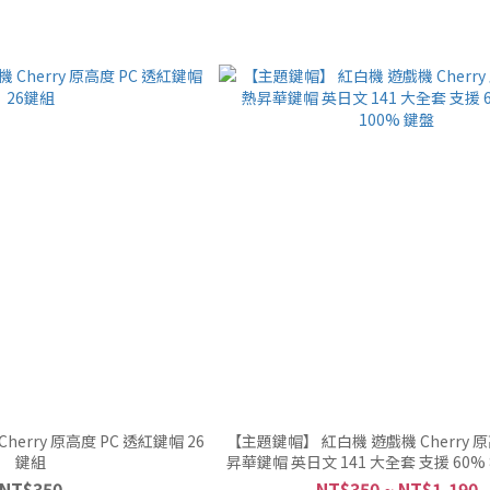
erry 原高度 PC 透紅鍵帽 26
【主題鍵帽】 紅白機 遊戲機 Cherry 
鍵組
昇華鍵帽 英日文 141 大全套 支援 60% 
鍵盤
NT$350
NT$350 ~ NT$1,190