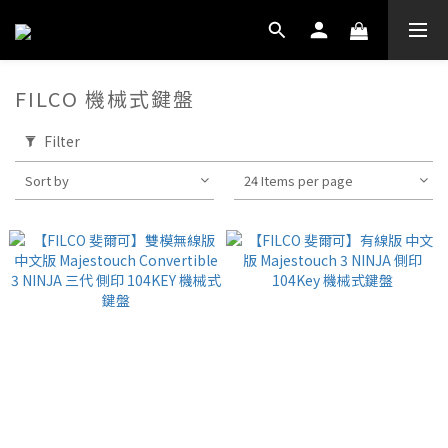
FILCO 機械式鍵盤
Filter
Sort by
24 Items per page