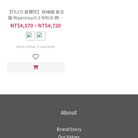
【FILCO 斐爾可】有線版 英文
版 Majestouch 3 NINJA 側印
104Key 機械式鍵盤
NT$4,570 ~ NT$4,720
View other 1 variants
About
Brand Story
Our Values