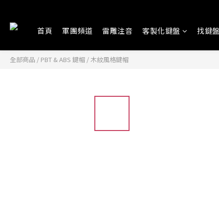
首頁
軍團頻道
雷雕注音
客製化鍵盤
找鍵
全部商品
/
PBT & ABS 鍵帽
/
木紋風格鍵帽