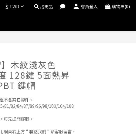
$
TWD
會員登入
購物車(0)
找商品
立即購買
帽】木紋淺灰色
高度 128鍵 5面熱昇
PBT 鍵帽
帽組不含其它物件。
5/81/82/84/87/89/96/98/100/104/108 
用，可先提問客服。
使用網頁右上方＂聯絡我們＂給客服留言。