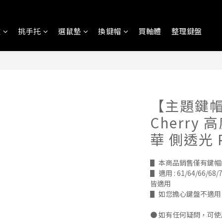
盤
挑手托
選鼠墊
換鍵帽
買軸體
整理鍵盤
【主題鍵
Cherry 
華 側透光 
▋ 本商品銷售僅有鍵
▋ 適用 : 61/64/66/68/7
皆適用
▋ 如您擔心鍵盤不適
● 如有任何疑問，可