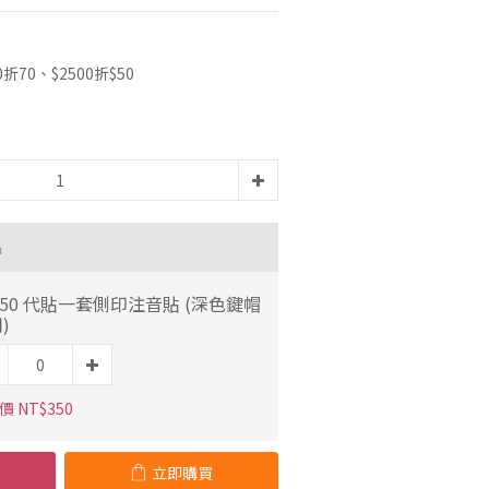
70、$2500折$50
品
350 代貼一套側印注音貼 (深色鍵帽
)
 NT$350
立即購買