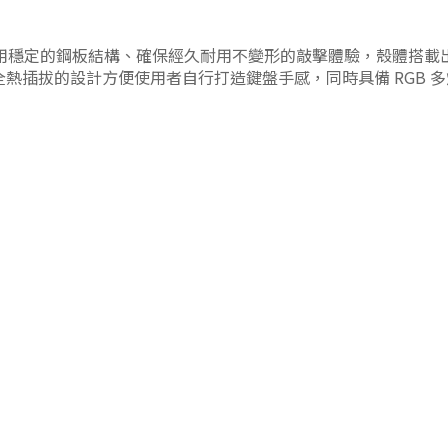
用穩定的鋼板結構、確保經久耐用不變形的敲擊體驗，殼體搭載
熱插拔的設計方便使用者自行打造鍵盤手感，同時具備 RGB 多燈校