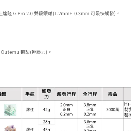
達隆 G Pro 2.0 雙段銀軸(1.2mm+-0.3mm 可最快觸發)。
】
】
、
Outemu 鴨梨(輕壓力)
。