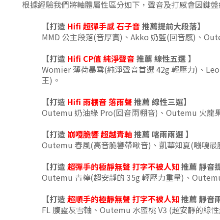
根據經驗我們將軸體屬性區分如下，聲音及打感會因鍵盤
【打造
Hifi 超彈手感 石子音
推薦
提前大段落】
MMD 公主段落
(音厚實)
、
Akko 奶藍(回音感)、
Ou
【打造
Hifi CP值 純淨聲音
推薦 線性五選
】
Womier 薄荷暴雪(純淨聲音首選 42g 輕壓力)、Le
王)
。
【打造
Hifi 雨棚音 落雨聲
推薦 線性三選
】
Outemu 奶油綠 Pro(回音雨棚音)、
Outemu 火
【打造
崩嘎脆響 超越青軸
推薦
喀兩兩
選
】
Outemu 春風(高音脆響帶啾音)、凱華知夏(嘣嘎最
【打造
超彈手的極靜無聲
打字不被人知
推薦 靜音
Outemu 青檸(超安靜的 35g 輕壓力重量)、
Oute
【打造
超順手的極靜無聲
打字不被人知
推薦 靜音
FL 腹靈灰雪軸、
Outemu 水蜜桃 V3 (超安靜的線