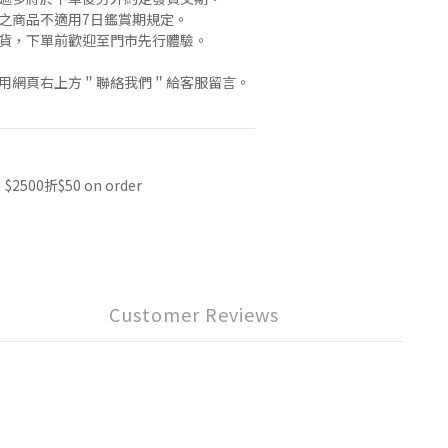
」之商品不適用7日鑑賞期規定。
退貨，下單前歡迎至門市先行體驗。
使用網頁右上方＂聯絡我們＂給客服留言。
500折$50 on order
Customer Reviews