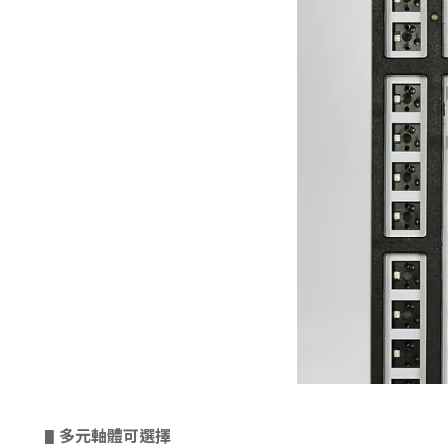
多元軸體可選擇
▋