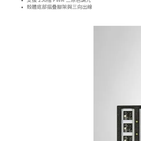
殼體底部摺疊腳架與三向出線