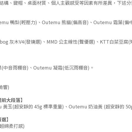
結構、鍵帽、桌面材質、個人主觀感受等因素有所差異，下述分
temu 鴨梨(輕壓力)、
Outemu 熊貓(偏高音)、
Outemu 霜葉(偏
obog 灰木V4(發燒選)、MMD 公主線性(聲優選)
、KTT白菜豆腐(知
龍果(中音雨棚音)、
Outemu 凝霜(低沉雨棚音)。
脆響)
提前大段落
】
mu 黃玉(超安靜的 45g 標準重量)、
Outemu 奶油黃 (
超安靜的 50
兩選
】
性超綿柔打感)