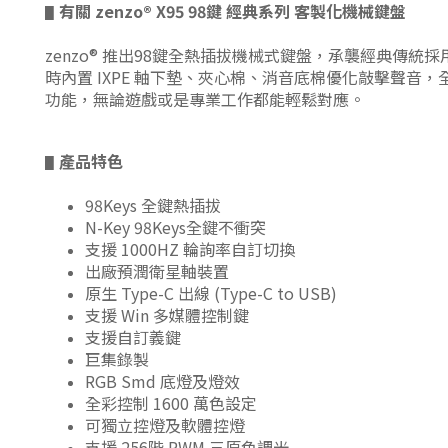
有關
zenzo®
X95 98鍵 經典系列 客製化機械鍵盤
▋
zenzo® 推出98鍵全熱插拔機械式鍵盤，
承襲經典傳統
採
時內置 IXPE 軸下墊、夾心棉、消音底棉優化敲擊聲音，全
功能，無論遊戲或是專業工作都能輕鬆對應
。
產品特色
▋
98Keys 全鍵熱插拔
N-Key 98Keys全鍵不衝突
支援 1000HZ 輪詢率自訂切換
出廠預潤衛星軸裝置
原生 Type-C 出線 (Type-C to USB)
支援 Win 多媒體控制鍵
支援自訂義鍵
巨集錄製
RGB Smd 底燈及燈效
全彩控制 1600 萬色設定
可獨立控燈及軟體控燈
支援 256階 PWM 三原色調光