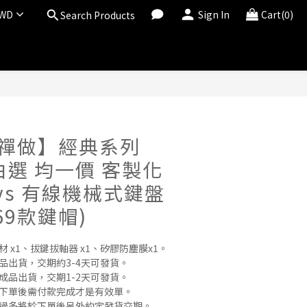
WD
Sign In
Cart(0)
Search Products
® 禪做】經典系列
自由選 均一價 客製化
Keys 有線機械式鍵盤
 69款鍵帽)
 x1、拔鍵拔軸器 x1、矽膠防塵膜x1。
品出貨，交期約3-4天可發貨。
成品出貨，交期1-2天可發貨。
，下單後需付款完成才是有效單。
單過多將於下單後另外約定發貨交期。