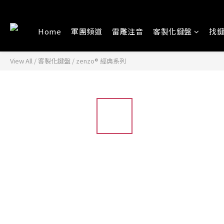
Home
軍團頻道
雷雕注音
客製化鍵盤
找
View All
/
客製化鍵盤
/
zenzo® 經典系列