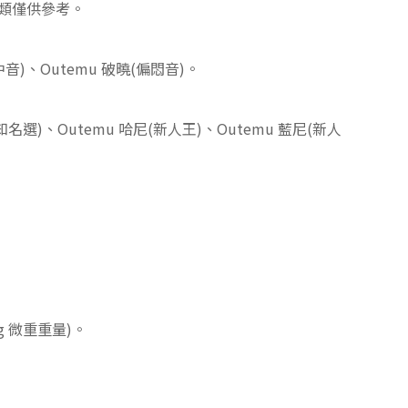
類僅供參考。
中音
)、
Outemu 破曉(偏悶音)。
名選)、Outemu 哈尼(新人王)
、Outemu 藍尼(新人
g 微重重量
)
。