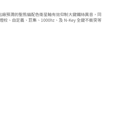
出廠預潤的聖熊貓配色衛星軸有效仰制大鍵鐵絲異音，同
、自定義、巨集、1000hz、及 N-Key 全鍵不衝突等