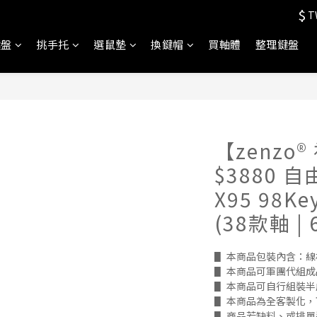
$
T
鍵盤
挑手托
選鼠墊
換鍵帽
買軸體
整理鍵盤
【zenzo
$3880 
X95 98
(38款軸 |
▋ 本商品包裝內含：線材
▋ 本商品可軍團代組成
▋ 本商品可自行組裝半
▋ 本商品為全客製化
▋ 商品若缺料、或排