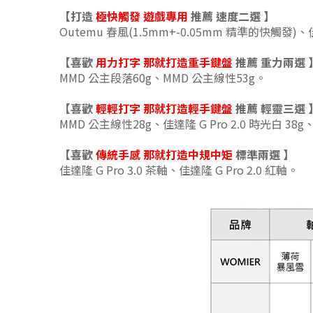
【打造
極快觸發 遊戲專用
推薦 速度二選
】
Outemu 春風(1.5mm+-0.05mm 精準的快觸發)、佳
【喜歡
用力打字 那就打造重手鍵盤
推薦 重力兩
選
MMD 公主段落60g、MMD 公主線性53g
。
【喜歡
輕輕打字
那就打造輕手鍵盤
推薦 輕靈三
選
MMD 公主線性28g、
佳達隆 G Pro 2.0 時光白 38g
【喜歡
傳統手感
那就打造中規中矩
標準兩
選
】
佳達隆 G Pro 3.0 茶軸、佳達隆 G Pro 2.0 紅軸。