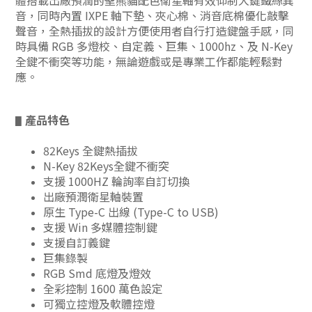
體搭載出廠預潤的聖熊貓配色衛星軸有效仰制大鍵鐵絲異
音，同時內置 IXPE 軸下墊、夾心棉、消音底棉優化敲擊
聲音，全熱插拔的設計方便使用者自行打造鍵盤手感，同
時具備 RGB 多燈校、自定義、巨集、1000hz、及 N-Key
全鍵不衝突等功能，無論遊戲或是專業工作都能輕鬆對
應
。
產品特色
▋
82Keys 全鍵熱插拔
N-Key 82Keys全鍵不衝突
支援 1000HZ 輪詢率自訂切換
出廠預潤衛星軸裝置
原生 Type-C 出線 (Type-C to USB)
支援 Win 多媒體控制鍵
支援自訂義鍵
巨集錄製
RGB Smd 底燈及燈效
全彩控制 1600 萬色設定
可獨立控燈及軟體控燈