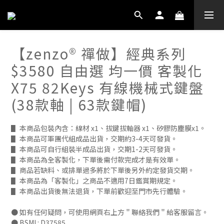
【zenzo® 禪做】經典系列
$3580 自由選 均一價 客製化
X75 82Keys 有線機械式鍵盤
(38款軸 | 63款鍵帽)
▋ 本商品包裝內含：線材 x1、拔鍵拔軸器 x1、矽膠防塵膜x1。
▋ 本商品可軍團代組成品出貨，交期約3-4天可發貨。
▋ 本商品可自行組裝半成品出貨，交期1-2天可發貨。
▋ 本商品為全客製化，下單後需付款完成才是有效單。
▋ 商品若缺料、或排單過多將於下單後另外約定發貨交期。
▋ 本商品為「客製化」之商品不適用7日鑑賞期規定。
▋ 本商品出貨後無法退貨，下單前歡迎至門市先行體驗。
● 如有任何疑問，可使用網頁右上方＂聯絡我們＂給客服留言。
● BSMI : D37585