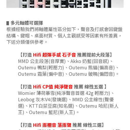
多元軸體可選擇
▋
根據經驗我們將軸體屬性區分如下，聲音及打感會因鍵盤
結構、鍵帽、桌面材質、個人主觀感受等因素有所差異，
下述分類僅供參考。
【打造
Hifi 超彈手感 石子音
推薦
提前大段落】
MMD 公主段落
(音厚實)
、
Akko 奶藍(回音感)、
Outemu 鴨梨(輕壓力)、
Outemu 熊貓(偏高音)、
Outemu 霜葉(偏中音
)、
Outemu 破曉(偏悶音)。
【打造
Hifi CP值 純淨聲音
推薦 線性五選
】
Womier 薄荷暴雪(純淨聲音首選 42g 輕壓力)、
Leobog 灰木V4(發燒選)、MMD 公主線性(聲優
選)
、KTT白菜豆腐(知名選)、Outemu 哈尼(新人
王)
、Outemu 藍尼(新人王)
。
【打造
Hifi 雨棚音 落雨聲
推薦 線性三選
】