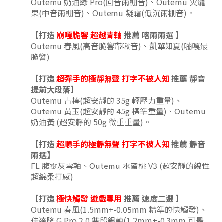
Outemu 奶油綠 Pro(回音雨棚音)、
Outemu 火龍
果(中音雨棚音)、
Outemu 凝霜(低沉雨棚音)。
【打造
崩嘎脆響 超越青軸
推薦
喀兩兩
選
】
Outemu 春風(高音脆響帶啾音)、凱華知夏(嘣嘎最
脆響)
【打造
超彈手的極靜無聲
打字不被人知
推薦 靜音
提前大段落
】
Outemu 青檸(超安靜的 35g 輕壓力重量)、
Outemu 黃玉(超安靜的 45g 標準重量)、
Outemu
奶油黃 (
超安靜的 50g 微重重量
)
。
【打造
超順手的極靜無聲
打字不被人知
推薦 靜音
兩選
】
FL 腹靈灰雪軸、
Outemu 水蜜桃 V3 (超安靜的線性
超綿柔打感)
【打造
極快觸發 遊戲專用
推薦 速度二選
】
Outemu 春風(1.5mm+-0.05mm 精準的快觸發)、
佳達隆 G Pro 2.0 雙段銀軸(1.2mm+-0.3mm 可最