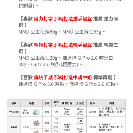
快觸發)。
【喜歡
用力打字 那就打造重手鍵盤
推薦 重力兩
選
】
MMD 公主段落60g、MMD 公主線性53g
。
【喜歡
輕輕打字
那就打造輕手鍵盤
推薦 輕靈三
選
】
MMD 公主線性28g、
佳達隆 G Pro 2.0 時光白
38g
、
Outemu 鴨梨(輕壓力)
。
【喜歡
傳統手感
那就打造中規中矩
標準兩
選
】
佳達隆 G Pro 3.0 茶軸、佳達隆 G Pro 2.0 紅軸。