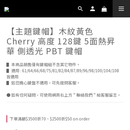
【主題鍵帽】木紋黃色
Cherry 高度 128鍵 5面熱昇
華 側透光 PBT 鍵帽
▋ 本商品銷售僅有鍵帽組不含其它物件。
▋ 適用 : 61/64/66/68/75/81/82/84/87/89/96/98/100/104/108 
皆適用
▋ 如您擔心鍵盤不適用，可先提問客服。
● 如有任何疑問，可使用網頁右上方＂聯絡我們＂給客服留言。
下單滿額$3500折70、$2500折$50 on order