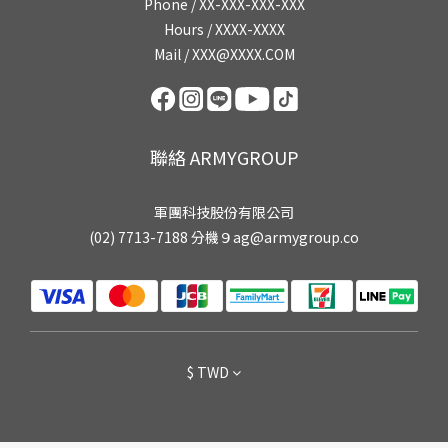
Phone / XX-XXX-XXX-XXX
Hours / XXXX-XXXX
Mail / XXX@XXXX.COM
聯絡 ARMYGROUP
軍團科技股份有限公司
(02) 7713-7188 分機９ag@armygroup.co
$
TWD