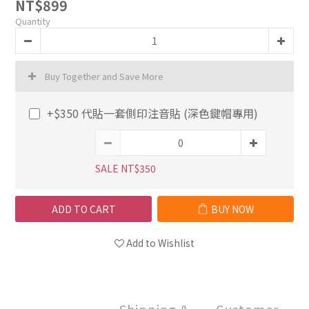
NT$899
Quantity
Buy Together and Save More
+$350 代貼一套側印注音貼 (深色鍵帽專用)
SALE NT$350
ADD TO CART
BUY NOW
Add to Wishlist