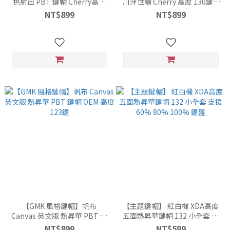
色射出 PBT 鍵帽 Cherry高度
川浮世繪 Cherry 高度 130鍵 5
163鍵
面 側透光 PBT 鍵帽 赤金繪
NT$899
NT$899
【GMK 風格鍵帽】帆布
【主題鍵帽】 紅白機 XDA高度
Canvas 英文版 熱昇華 PBT 鍵
五面熱昇華鍵帽 132 小全套 支
帽 OEM 高度 123鍵
援 60% 80% 100% 鍵盤
NT$899
NT$599