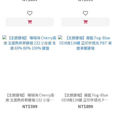
【主題鍵帽】 珊瑚海 Cherry高
【主題鍵帽】霧藍 Fog-Blue
度 五面熱昇華鍵帽 132 小全套
OEM度134鍵 正印字透光 PBT
支援 60% 80% 100% 鍵盤
漸變漸層鍵帽
NT$599
NT$899